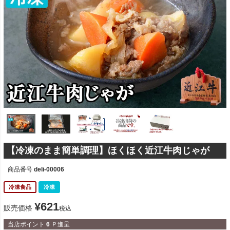
【冷凍のまま簡単調理】ほくほく近江牛肉じゃが
商品番号
deli-00006
冷凍食品
冷凍
¥
621
販売価格
税込
当店ポイント
6
Ｐ進呈