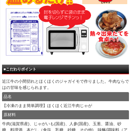
■こだわりポイント
近江牛の小間切れとほくほくのジャガイモで作りました。牛肉ならで
はの甘味を感じられます。
品名
【冷凍のまま簡単調理】ほくほく近江牛肉じゃが
原材料
牛肉(滋賀県産)、じゃがいも(国産)、人参(国産)、玉葱、醤油、砂
糖、料理酒、本だし（食塩、乳糖、砂糖、その他)、味醂/調味料（ア