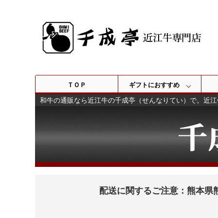
ＴＯＰ
ギフトにおすすめ
和牛の通販なら近江牛の千成亭（せんなりてい）で。近江
配送に関するご注意：熊本県