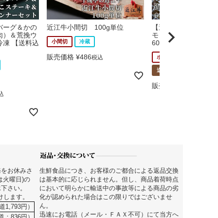
バーグ＆かの
近江牛小間切 100g単位
【送料込み】近江牛 
肉）＆荒挽ウ
モン（小腸）味噌ダ
小間切
冷蔵
凍 【送料込
600g（300g×2P）冷
販売価格
¥
486
税込
ホルモン
冷凍
送料込み商品
販売価格
¥
2,980
税込
込
務をお休みさ
生鮮食品につき、お客様のご都合による返品交換
は火曜日)の
は基本的に応じられません。但し、商品着荷時点
承下さい。
において明らかに輸送中の事故等による商品の劣
届けします。
化が認められた場合はこの限りではございませ
ん。
道1,793円）
迅速にお電話（メール・ＦＡＸ不可）にて当方へ
街道：836円）