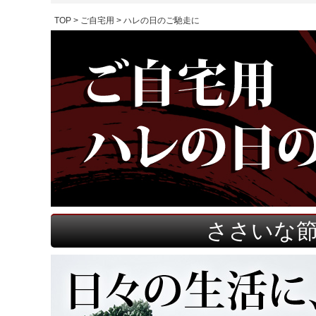
TOP
ご自宅用
ハレの日のご馳走に
ささいな