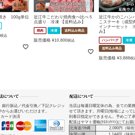
き 100g単位
近江牛こだわり焼肉食べ比べ５
近江牛かのこハン
点盛り 冷凍 【送料込み】
こステーキ（成型
インナーセット 冷
焼肉
冷凍
送料込み商品
み】
税込
販売価格
¥
10,800
税込
ハンバーグ
冷凍
送料込み商品
販売価格
¥
3,888
税
、銀行振込／代金引換／下記クレジッ
当店は毎週日曜定休の為、全ての業
中からお選びいただけます。
せて頂きます。月曜日(地域によって
トカード決済
到着日指定ができません。予めご了
配送はヤマト運輸(ｸﾛﾈｺﾔﾏﾄ)にてお
北海道/沖縄
2,090円（味街
全国一律
1,144円（味