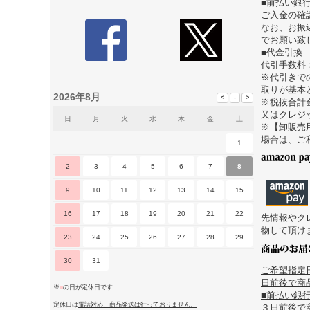
■前払い銀
ご入金の確
なお、お振
でお願い致
■代金引換
代引手数料
※代引きで
取りが基本
2026年8月
※税抜合計
又はクレジ
日
月
火
水
木
金
土
※【卸販売
場合は、ご
1
2
3
4
5
6
7
8
9
10
11
12
13
14
15
16
17
18
19
20
21
22
先情報やク
物して頂け
23
24
25
26
27
28
29
30
31
ご希望指定
日前後で商品
※
■
の日が定休日です
■前払い銀
定休日は
電話対応、商品発送は行っておりません。
３日前後で