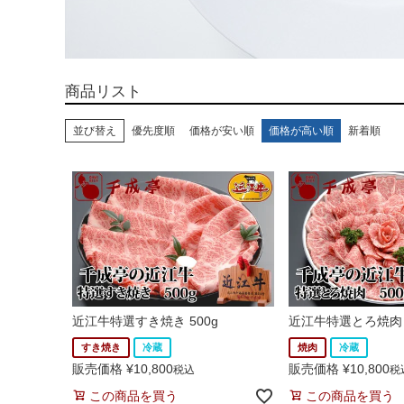
並び替え
優先度順
価格が安い順
価格が高い順
新着順
近江牛特選すき焼き 500g
近江牛特選とろ焼肉 
すき焼き
冷蔵
焼肉
冷蔵
販売価格
¥
10,800
販売価格
¥
10,800
税込
税
この商品を買う
この商品を買う