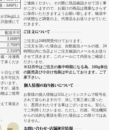
ご連絡ください。その際に現品確認させて頂く事
道：649円）
がございますので、お届けの商品は廃棄なさらず
に保存いただきますようお願い致します。輸送中
15kg以上
の状態など調査の上、代替品をお送りさせていた
佐川急便にて
だきます。
配送不可
3,608円
ご注文は24時間受付けております。
2,750円
ご注文を頂いた場合は、自動返信メールの後、24
2,310円
時間以内に当店よりご注文確認のメールをお送り
させて頂きます。このメールにて内容をご確認く
冷蔵・冷凍商
ださいませ。
ご了承くださ
※12月中はご注文の集中時期になる為、100g単位
の販売及び小分け包装は中止しております。ご了
ント日など荷
承下さい。
よる不可抗力
ございます。
ますが、誕生
品物はご使用
お客様の個人情報はSSLというシステムで暗号化
されて送られますので、決して第三者に渡った
替えて発送さ
り、悪用されたりする事はございません。安心し
てご利用くださいませ。ただし、行政、司法機関
からの法的な要請を受けた場合はこの限りではあ
す。
りません。