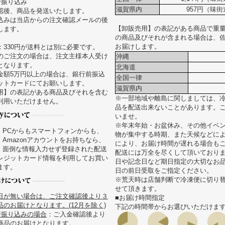
行振り込み
滋賀県内
957円（味街
認後、商品を発送いたします。
込みは当店からの注文確認メールの後
【卸販売用】の表記がある商品で重量が
します。
の商品及びそれが含まれる場合は、
お届けします。
：330円が送料とは別に必要です。
のご注文の場合は、注文主様本人受け
沖縄
となります。
北海道
金額5万円以上の場合は、銀行前振込
全国一律
ットカードにてお願いします。
滋賀県内
用】の表記がある商品及びそれを含む
※一部地域や離島に関しましては、
利用いただけません。
品を配送出来ないことがあります。
いませ。
※年末年始・お盆休み、その他イベ
PCからもスマートフォンからも、
物が集中する時期、また天候などに
Amazonアカウントをお持ちなら、
により、お届け時間が遅れる場合も
面倒な情報入力せず登録された配送
配送には万全を尽くして頂いており
レジットカード情報を利用してお買い
日や記念日など期日指定の大切なお
ます。
日の前日受取をご指定ください。
※荒天時は店舗判断で冷凍便に切り
せて頂きます。
日が無い場合は、ご注文確認後より３
■お届け時間指定
のお届けとなります。(12月を除く)
下記の時間帯からお選びいただけま
行振り込みの場合
：ご入金確認後より
商品のお届けとなります。