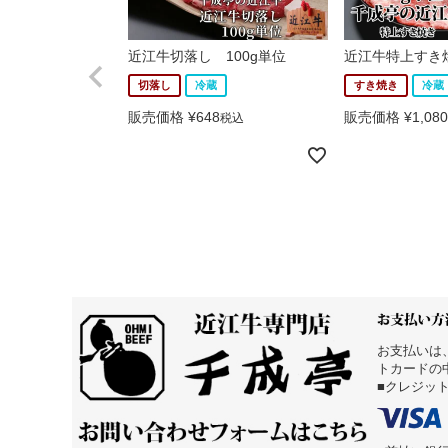
近江牛切落し 100g単位
近江牛特上すき焼
切落し
冷蔵
すき焼き
冷蔵
販売価格
¥
648
販売価格
¥
1,080
税込
お支払いは
トカードの
■クレジッ