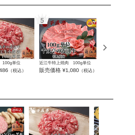
100g単位
近江牛特上焼肉 100g単位
近江牛最上しゃぶ
位
486
1,080
（税込）
（税込）
1