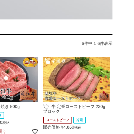
6
件中
1
-
6
件表示
き 500g
近江牛 定番ローストビーフ 230g
ブロック
蔵
ローストビーフ
冷蔵
80
税込
販売価格
¥
4,860
税込
買う