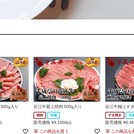
500g入り
近江牛最上焼肉 500g入り
近江牛極上すき焼
焼肉
冷蔵
すき焼き
冷
販売価格
¥
8,100
販売価格
¥
6,4
込
税込
この商品を買う
この商品を