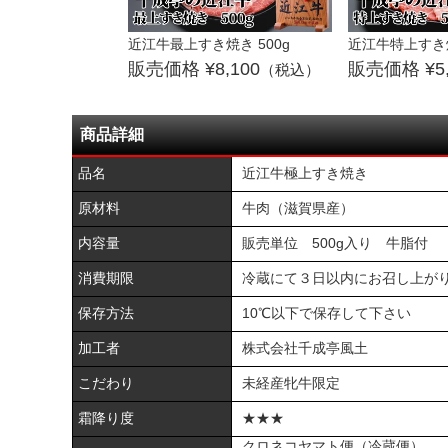
近江牛最上すき焼き 500g
近江牛特上すき焼
8,100
5
（税込）
商品詳細
品名
近江牛極上すき焼き
原材料
牛肉（滋賀県産）
内容量
販売単位 500g入り 牛脂付
消費期限
冷蔵にて３日以内にお召し上がり
保存方法
10℃以下で保存して下さい
加工者
株式会社千成亭風土
こだわり
未経産牝牛限定
霜降り度
★★★
クロネコヤマト便（冷蔵便）