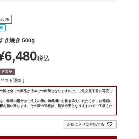
1200a
蔵
き焼き 500g
¥
6,480
税込
0
Ｐ進呈
ヤマト運輸
の際は
全ての商品が冷凍での出荷
となりますので、ご注文完了前に再度ご
をご希望の場合はご注文の際に備考欄にお書き添えいただくか、お電話に
様お願い致します。
その際の送料は、別途必要となります
のでご了承くだ
お気に入りに登録する