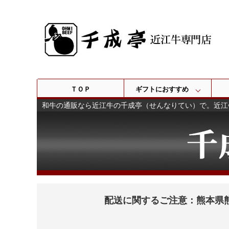
ＴＯＰ
ギフトにおすすめ
和牛の通販なら近江牛の千成亭（せんなりてい）で。近江
配送に関するご注意：熊本県