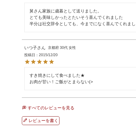
舅さん家族に歳暮として送りました。

とても美味しかったとたいそう喜んでくれました

半分は社交辞令としても、今までになく喜んでくれまし
いつ子
京都府
30代
女性
投稿日
2015/12/20
すき焼きにして食べました★

お肉が甘い！ご飯がとまらない(>
すべてのレビューを見る
レビューを書く