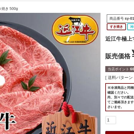
焼き 500g
商品番号
sy-0
すき焼き
冷
近江牛極上す
販売価格
当店ポイント
6
送料パターン
※冷凍商品と同梱
確認ください。
尚、別々での配送
てご連絡頂きます
さいませ。