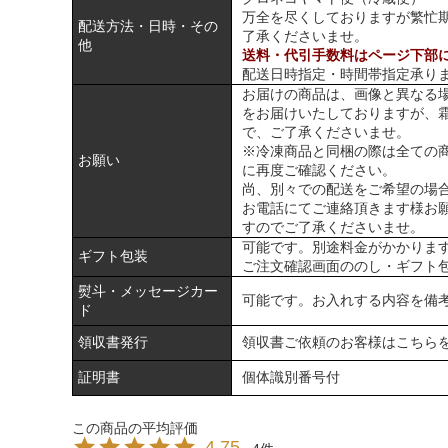
万全を尽くしておりますが繁忙
配送方法・日時・その
了承くださいませ。
他
送料・代引手数料はページ下部
配送日時指定・時間帯指定承り
お届けの商品は、画像と異なる
をお届けいたしておりますが、
で、ご了承くださいませ。
※冷凍商品と同梱の際は全ての
お願い
に再度ご確認ください。
尚、別々での配送をご希望の場
お電話にてご連絡頂きます様お
すのでご了承くださいませ。
可能です。別途料金がかかりま
ギフト包装
ご注文確認画面ののし・ギフト
熨斗・メッセージカー
可能です。お入れする内容を備
ド
領収書発行
領収書ご依頼のお客様は
こちら
証明書
個体識別番号付
4.75