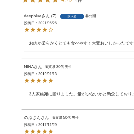
4
deepblue
7
非公開
購入者
投稿日
2021/06/26
お肉か柔らかくとても食べやすく大変おいしかったです
NINA
滋賀県
30代
男性
投稿日
2019/01/13
3人家族宛に贈りました。量が少ないかと懸念しており
のぶさん
滋賀県
50代
男性
投稿日
2017/11/29