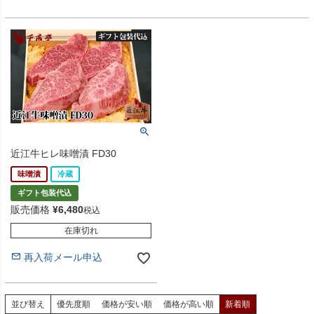
近江牛ヒレ味噌漬 FD30
味噌漬
冷蔵
ギフト包装代込
販売価格
¥
6,480
税込
在庫切れ
再入荷メール申込
並び替え
優先度順
価格が安い順
価格が高い順
新着順