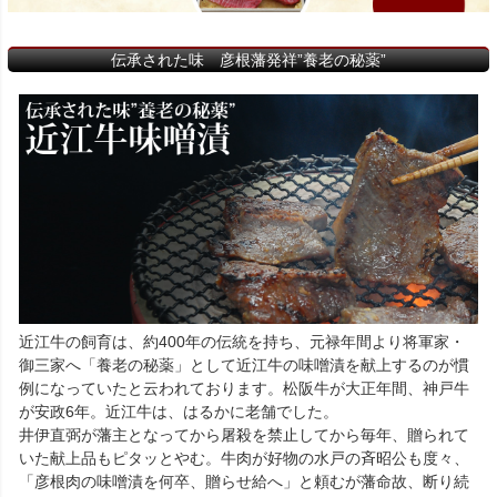
伝承された味 彦根藩発祥”養老の秘薬”
近江牛の飼育は、約400年の伝統を持ち、元禄年間より将軍家・
御三家へ「養老の秘薬」として近江牛の味噌漬を献上するのが慣
例になっていたと云われております。松阪牛が大正年間、神戸牛
が安政6年。近江牛は、はるかに老舗でした。
井伊直弼が藩主となってから屠殺を禁止してから毎年、贈られて
いた献上品もピタッとやむ。牛肉が好物の水戸の斉昭公も度々、
「彦根肉の味噌漬を何卒、贈らせ給へ」と頼むが藩命故、断り続