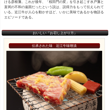
ける彦根藩。これが後年、「桜田門の変」を引き起こす水戸藩と
直弼の不和の遠因だったという説は、説得力をもって伝えられて
いる。近江牛が人心を動かすほど、いかに美味であるかを物語る
エピソードである。
おいしい『お召し上がり方』
伝承された味 近江牛味噌漬