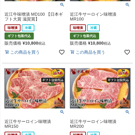
近江牛味噌漬 MD100 【日本ギ
近江牛サーロイン味噌漬
フト大賞 滋賀賞】
MR100
味噌漬
冷蔵
味噌漬
冷蔵
ギフト包装代込
ギフト包装代込
販売価格
¥
10,800
販売価格
¥
10,800
税込
税込
この商品を買う
この商品を買う
近江牛サーロイン味噌漬
近江牛サーロイン味噌漬
MR150
MR200