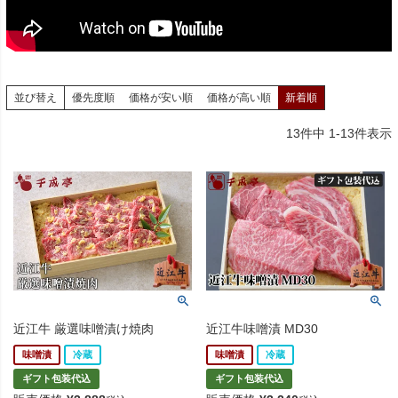
並び替え
優先度順
価格が安い順
価格が高い順
新着順
13
件中
1
-
13
件表示
近江牛 厳選味噌漬け焼肉
近江牛味噌漬 MD30
味噌漬
冷蔵
味噌漬
冷蔵
ギフト包装代込
ギフト包装代込