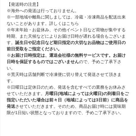
【発送時の注意】
※海外への発送は行っておりません。
※一部地域や離島に関しましては、冷蔵・冷凍商品を配送出来
ないことがあります。詳しくは
こちら
※年末年始・お盆休み、その他イベント日など荷物が集中する
時期、また天候などによりお届け日時が遅れる場合もございま
す。
誕生日や記念日など期日指定の大切なお品物はご使用日の
前日受取をご指定ください。
※
お届け日時指定は、運送会社様の無料サービスです。お届け
日時を保証するものではございません
ので、予めご了承下さ
い。
※荒天時は店舗判断で冷凍便に切り替えて発送させて頂きま
す。
※日曜日は定休日のため、発送を含むすべての業務をお休みさ
せていただきます。
月曜日(地域によっては火曜日)の到着日をご
指定いただいた場合は前々日（地域によっては3日前）に商品を
発送
させていただきます。そのため、商品お届け時には賞味期
限が1日短い状態となっておりますので、予めご了承下さい。