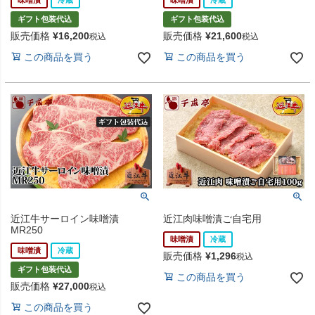
味噌漬
冷蔵
味噌漬
冷蔵
ギフト包装代込
ギフト包装代込
販売価格
¥
16,200
販売価格
¥
21,600
税込
税込
この商品を買う
この商品を買う
近江牛サーロイン味噌漬
近江肉味噌漬ご自宅用
MR250
味噌漬
冷蔵
味噌漬
冷蔵
販売価格
¥
1,296
税込
ギフト包装代込
この商品を買う
販売価格
¥
27,000
税込
この商品を買う