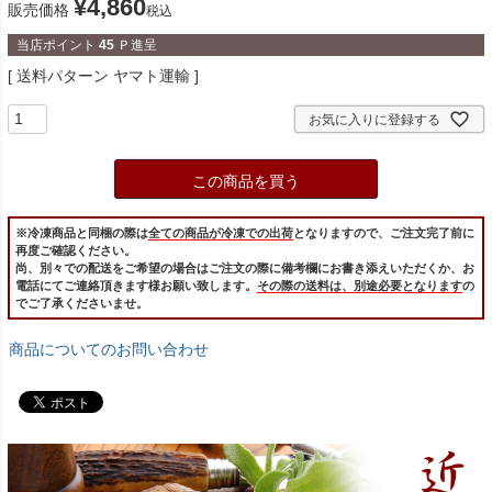
¥
4,860
販売価格
税込
当店ポイント
45
Ｐ進呈
送料パターン
ヤマト運輸
お気に入りに登録する
この商品を買う
※冷凍商品と同梱の際は
全ての商品が冷凍での出荷
となりますので、ご注文完了前に
再度ご確認ください。
尚、別々での配送をご希望の場合はご注文の際に備考欄にお書き添えいただくか、お
電話にてご連絡頂きます様お願い致します。
その際の送料は、別途必要となります
の
でご了承くださいませ。
商品についてのお問い合わせ