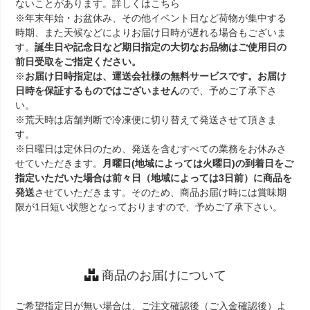
ないことがあります。詳しくは
こちら
※年末年始・お盆休み、その他イベント日など荷物が集中する
時期、また天候などによりお届け日時が遅れる場合もございま
す。
誕生日や記念日など期日指定の大切なお品物はご使用日の
前日受取をご指定ください。
※
お届け日時指定は、運送会社様の無料サービスです。お届け
日時を保証するものではございません
ので、予めご了承下さ
い。
※荒天時は店舗判断で冷凍便に切り替えて発送させて頂きま
す。
※日曜日は定休日のため、発送を含むすべての業務をお休みさ
せていただきます。
月曜日(地域によっては火曜日)の到着日をご
指定いただいた場合は前々日（地域によっては3日前）に商品を
発送
させていただきます。そのため、商品お届け時には賞味期
限が1日短い状態となっておりますので、予めご了承下さい。
商品のお届けについて
ご希望指定日が無い場合は、ご注文確認後（ご入金確認後）よ