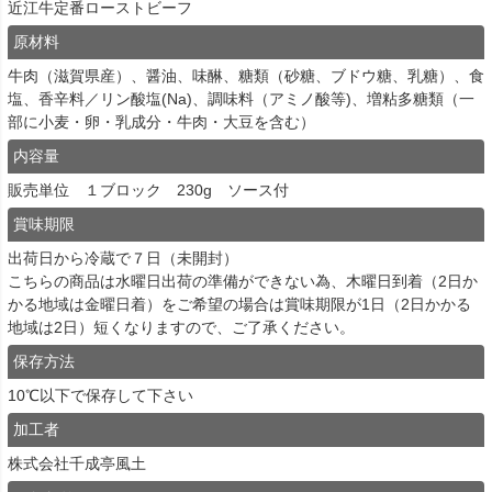
近江牛定番ローストビーフ
原材料
牛肉（滋賀県産）、醤油、味醂、糖類（砂糖、ブドウ糖、乳糖）、食
塩、香辛料／リン酸塩(Na)、調味料（アミノ酸等)、増粘多糖類（一
部に小麦・卵・乳成分・牛肉・大豆を含む）
内容量
販売単位 １ブロック 230g ソース付
賞味期限
出荷日から冷蔵で７日（未開封）
こちらの商品は水曜日出荷の準備ができない為、木曜日到着（2日か
かる地域は金曜日着）をご希望の場合は賞味期限が1日（2日かかる
地域は2日）短くなりますので、ご了承ください。
保存方法
10℃以下で保存して下さい
加工者
株式会社千成亭風土