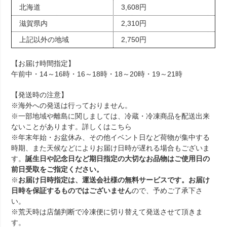
北海道
3,608円
滋賀県内
2,310円
上記以外の地域
2,750円
【お届け時間指定】
午前中・14～16時・16～18時・18～20時・19～21時
【発送時の注意】
※海外への発送は行っておりません。
※一部地域や離島に関しましては、冷蔵・冷凍商品を配送出来
ないことがあります。詳しくは
こちら
※年末年始・お盆休み、その他イベント日など荷物が集中する
時期、また天候などによりお届け日時が遅れる場合もございま
す。
誕生日や記念日など期日指定の大切なお品物はご使用日の
前日受取をご指定ください。
※
お届け日時指定は、運送会社様の無料サービスです。お届け
日時を保証するものではございません
ので、予めご了承下さ
い。
※荒天時は店舗判断で冷凍便に切り替えて発送させて頂きま
す。