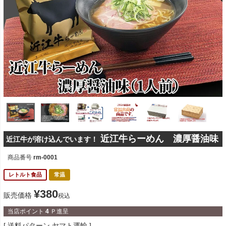
近江牛らーめん 濃厚醤油味
近江牛が溶け込んでいます！
商品番号
rm-0001
レトルト食品
常温
¥
380
販売価格
税込
当店ポイント
4
Ｐ進呈
送料パターン
ヤマト運輸