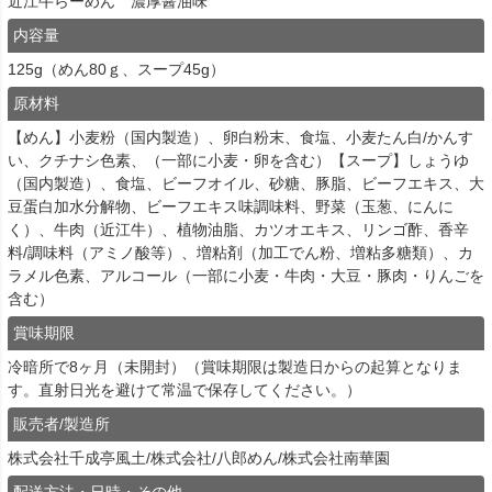
近江牛らーめん 濃厚醤油味
内容量
125g（めん80ｇ、スープ45g）
原材料
【めん】小麦粉（国内製造）、卵白粉末、食塩、小麦たん白/かんす
い、クチナシ色素、（一部に小麦・卵を含む）【スープ】しょうゆ
（国内製造）、食塩、ビーフオイル、砂糖、豚脂、ビーフエキス、大
豆蛋白加水分解物、ビーフエキス味調味料、野菜（玉葱、にんに
く）、牛肉（近江牛）、植物油脂、カツオエキス、リンゴ酢、香辛
料/調味料（アミノ酸等）、増粘剤（加工でん粉、増粘多糖類）、カ
ラメル色素、アルコール（一部に小麦・牛肉・大豆・豚肉・りんごを
含む）
賞味期限
冷暗所で8ヶ月（未開封）（賞味期限は製造日からの起算となりま
す。直射日光を避けて常温で保存してください。）
販売者/製造所
株式会社千成亭風土/株式会社/八郎めん/株式会社南華園
配送方法・日時・その他