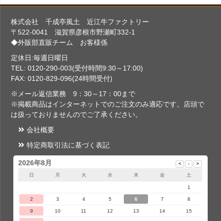
株式会社 千成亭風土 近江牛ファクトリー
〒522-0041 滋賀県彦根市野瀬町332-1
◆外販部直販チーム お客様係
定休日:毎週日曜日
TEL: 0120-290-003(受付時間9:30～17:00)
FAX: 0120-829-096(24時間受付)
※メール返信業務 9：30～17：00まで
※掲載商品はインターネットでのご注文のみ適応です。店頭で
は扱っておりませんのでご了承ください。
会社概要
特定商取引法に基づく表記
2026年8月
日
月
火
水
木
金
土
1
2
3
4
5
6
7
8
9
10
11
12
13
14
15