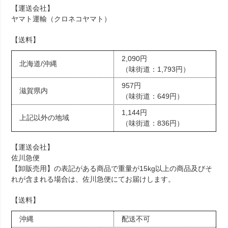
【運送会社】
ヤマト運輸（クロネコヤマト）
【送料】
2,090円
北海道/沖縄
（味街道：1,793円）
957円
滋賀県内
（味街道：649円）
1,144円
上記以外の地域
（味街道：836円）
【運送会社】
佐川急便
【卸販売用】の表記がある商品で重量が15kg以上の商品及びそ
れが含まれる場合は、佐川急便にてお届けします。
【送料】
沖縄
配送不可