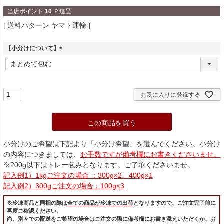
当店ポイント
10
Ｐ進呈
送料パターン
ヤマト運輸
【小分けについて】
(
必
須
)
お気に入りに登録する
この商品を買う
小分けのご希望は下記より「小分け希望」を選んでください。小分け
の内容につきましては、
お手数ですが備考欄にお書きくださいませ。
※200g以下はトレー包みとなります。ご了承くださいませ。
記入例1）1kgご注文の場合 ：300g×2、400g×1
記入例2）300gご注文の場合：100g×3
※冷凍商品と同梱の際は
全ての商品が冷凍での出荷
となりますので、ご注文完了前に
再度ご確認ください。
尚、別々での配送をご希望の場合はご注文の際に備考欄にお書き添えいただくか、お