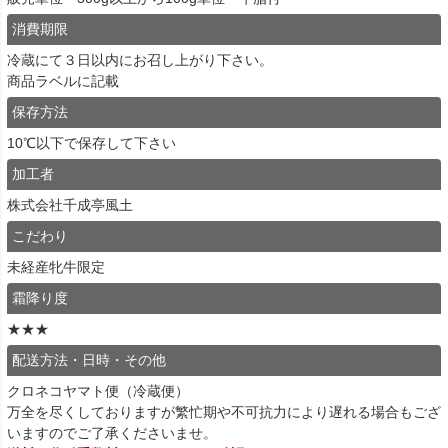
消費期限
冷蔵にて３日以内にお召し上がり下さい。
商品ラベルに記載
保存方法
10℃以下で保存して下さい
加工者
株式会社千成亭風土
こだわり
未経産牝牛限定
霜降り度
★★★
配送方法・日時・その他
クロネコヤマト便（冷蔵便）
万全を尽くしておりますが繁忙期や不可抗力により遅れる場合もござ
いますのでご了承くださいませ。