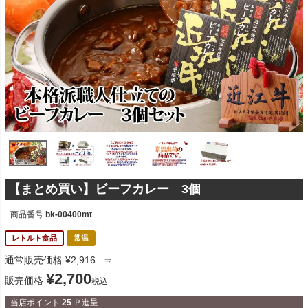
【まとめ買い】ビーフカレー 3個
商品番号
bk-00400mt
レトルト食品
常温
通常販売価格
¥
2,916
⇒
¥
2,700
販売価格
税込
当店ポイント
25
Ｐ進呈