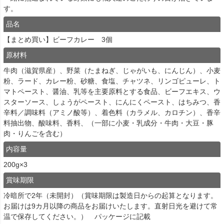
す。
品名
【まとめ買い】ビーフカレー 3個
原材料
牛肉（滋賀県産）、野菜（たまねぎ、じゃがいも、にんじん）、小麦
粉、ラード、カレー粉、砂糖、食塩、チャツネ、リンゴピューレ、ト
マトペースト、醤油、乳等を主要原料とする食品、ビーフエキス、ウ
スターソース、しょうがペースト、にんにくペースト、はちみつ、香
辛料／調味料（アミノ酸等）、着色料（カラメル、カロチン）、香辛
料抽出物、酸味料、香料、（一部に小麦・乳成分・牛肉・大豆・豚
肉・りんごを含む）
内容量
200g×3
賞味期限
冷暗所で2年（未開封）（賞味期限は製造日からの起算となります。
お届けは9カ月以降の商品をお届けいたします。直射日光を避けて常
温で保存してください。） パッケージに記載