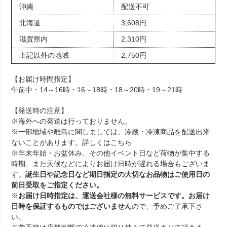
沖縄
配送不可
北海道
3,608円
滋賀県内
2,310円
上記以外の地域
2,750円
【お届け時間指定】
午前中・14～16時・16～18時・18～20時・19～21時
【発送時の注意】
※海外への発送は行っておりません。
※一部地域や離島に関しましては、冷蔵・冷凍商品を配送出来
ないことがあります。詳しくは
こちら
※年末年始・お盆休み、その他イベント日など荷物が集中する
時期、また天候などによりお届け日時が遅れる場合もございま
す。
誕生日や記念日など期日指定の大切なお品物はご使用日の
前日受取をご指定ください。
※
お届け日時指定は、運送会社様の無料サービスです。お届け
日時を保証するものではございません
ので、予めご了承下さ
い。