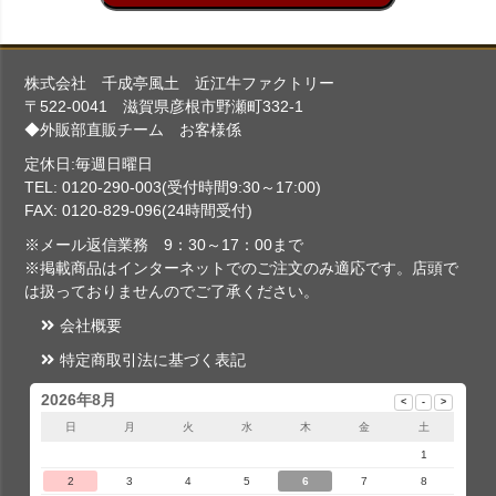
株式会社 千成亭風土 近江牛ファクトリー
〒522-0041 滋賀県彦根市野瀬町332-1
◆外販部直販チーム お客様係
定休日:毎週日曜日
TEL: 0120-290-003(受付時間9:30～17:00)
FAX: 0120-829-096(24時間受付)
※メール返信業務 9：30～17：00まで
※掲載商品はインターネットでのご注文のみ適応です。店頭で
は扱っておりませんのでご了承ください。
会社概要
特定商取引法に基づく表記
2026年8月
日
月
火
水
木
金
土
1
2
3
4
5
6
7
8