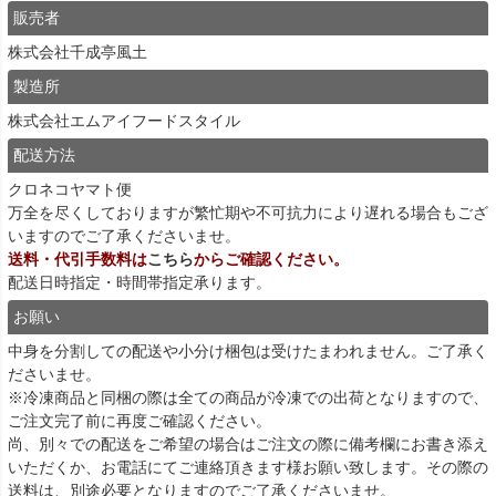
販売者
株式会社千成亭風土
製造所
株式会社エムアイフードスタイル
配送方法
クロネコヤマト便
万全を尽くしておりますが繁忙期や不可抗力により遅れる場合もござ
いますのでご了承くださいませ。
送料・代引手数料は
こちら
からご確認ください。
配送日時指定・時間帯指定承ります。
お願い
中身を分割しての配送や小分け梱包は受けたまわれません。ご了承く
ださいませ。
※冷凍商品と同梱の際は全ての商品が冷凍での出荷となりますので、
ご注文完了前に再度ご確認ください。
尚、別々での配送をご希望の場合はご注文の際に備考欄にお書き添え
いただくか、お電話にてご連絡頂きます様お願い致します。その際の
送料は、別途必要となりますのでご了承くださいませ。