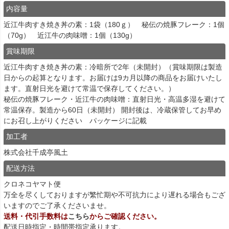
内容量
近江牛肉すき焼き丼の素：1袋（180ｇ） 秘伝の焼豚フレーク：1個
（70g） 近江牛の肉味噌：1個（130g）
賞味期限
近江牛肉すき焼き丼の素：冷暗所で2年（未開封）（賞味期限は製造
日からの起算となります。お届けは9カ月以降の商品をお届けいたし
ます。直射日光を避けて常温で保存してください。）
秘伝の焼豚フレーク・近江牛の肉味噌：直射日光・高温多湿を避けて
常温保存。製造から60日（未開封） 開封後は、冷蔵保管してお早め
にお召し上がりください パッケージに記載
加工者
株式会社千成亭風土
配送方法
クロネコヤマト便
万全を尽くしておりますが繁忙期や不可抗力により遅れる場合もござ
いますのでご了承くださいませ。
送料・代引手数料は
こちら
からご確認ください。
配送日時指定・時間帯指定承ります。