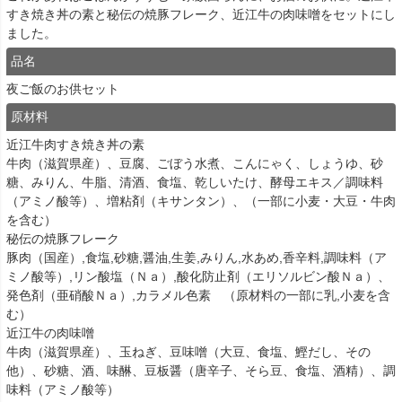
すき焼き丼の素と秘伝の焼豚フレーク、近江牛の肉味噌をセットにし
ました。
品名
夜ご飯のお供セット
原材料
近江牛肉すき焼き丼の素
牛肉（滋賀県産）、豆腐、ごぼう水煮、こんにゃく、しょうゆ、砂
糖、みりん、牛脂、清酒、食塩、乾しいたけ、酵母エキス／調味料
（アミノ酸等）、増粘剤（キサンタン）、（一部に小麦・大豆・牛肉
を含む）
秘伝の焼豚フレーク
豚肉（国産）,食塩,砂糖,醤油,生姜,みりん,水あめ,香辛料,調味料（ア
ミノ酸等）,リン酸塩（Ｎａ）,酸化防止剤（エリソルビン酸Ｎａ）、
発色剤（亜硝酸Ｎａ）,カラメル色素 （原材料の一部に乳,小麦を含
む）
近江牛の肉味噌
牛肉（滋賀県産）、玉ねぎ、豆味噌（大豆、食塩、鰹だし、その
他）、砂糖、酒、味醂、豆板醤（唐辛子、そら豆、食塩、酒精）、調
味料（アミノ酸等）