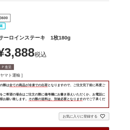
03600
蔵
サーロインステーキ 1枚180g
¥
3,888
税込
6
Ｐ進呈
ヤマト運輸
の際は
全ての商品が冷凍での出荷
となりますので、ご注文完了前に再度ご
をご希望の場合はご注文の際に備考欄にお書き添えいただくか、お電話に
様お願い致します。
その際の送料は、別途必要となります
のでご了承くだ
お気に入りに登録する