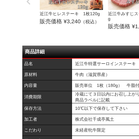
近江牛ヒレステーキ 1枚120g
近江牛みすじステ
g
3,240
（税込）
1
商品詳細
品名
近江牛特選サーロインステーキ
原材料
牛肉（滋賀県産）
内容量
販売単位 1枚（180g） 牛脂
冷蔵にて３日以内にお召し上が
消費期限
商品ラベルに記載
保存方法
10℃以下で保存して下さい
加工者
株式会社千成亭風土
こだわり
未経産牝牛限定