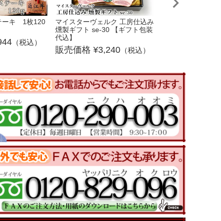
ーキ 1枚120
マイスターヴェルク 工房仕込み
近江牛ヒレステーキ
燻製ギフト se-30 【ギフト包装
4,0
代込】
944
（税込）
3,240
（税込）