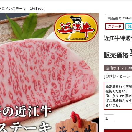
ロインステーキ 1枚180g
商品番号
csr-
ステーキ
冷
近江牛特選
販売価格
当店ポイント
3
送料パターン
※冷凍商品と同梱
確認ください。
尚、別々での配送
てご連絡頂きます
さいませ。