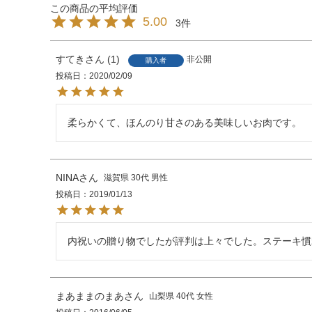
5.00
3
すてき
1
非公開
購入者
投稿日
2020/02/09
NINA
滋賀県
30代
男性
投稿日
2019/01/13
内祝いの贈り物でしたが評判は上々でした。ステーキ慣
まあままのまあ
山梨県
40代
女性