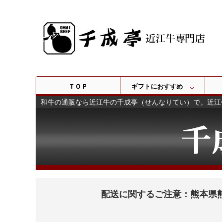
ＴＯＰ
ギフトにおすすめ
和牛の通販なら近江牛の千成亭（せんなりてい）で。近江
配送に関するご注意：熊本県