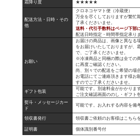
霜降り度
★★★★★
クロネコヤマト便（冷蔵便）
万全を尽くしておりますが繁忙
配送方法・日時・その
了承くださいませ。
他
送料・代引手数料はページ下部
配送日時指定・時間帯指定承り
お届けの商品は、画像と異なる
をお届けいたしておりますが、
で、ご了承くださいませ。
※冷凍商品と同梱の際は全ての
お願い
に再度ご確認ください。
尚、別々での配送をご希望の場
お電話にてご連絡頂きます様お
すのでご了承くださいませ。
可能です。別途料金がかかりま
ギフト包装
ご注文確認画面ののし・ギフト
熨斗・メッセージカー
可能です。お入れする内容を備
ド
領収書発行
領収書ご依頼のお客様は
こちら
証明書
個体識別番号付