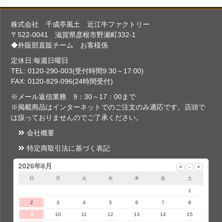
株式会社 千成亭風土 近江牛ファクトリー
〒522-0041 滋賀県彦根市野瀬町332-1
◆外販部直販チーム お客様係
定休日:毎週日曜日
TEL: 0120-290-003(受付時間9:30～17:00)
FAX: 0120-829-096(24時間受付)
※メール返信業務 9：30～17：00まで
※掲載商品はインターネットでのご注文のみ適応です。店頭で
は扱っておりませんのでご了承ください。
会社概要
特定商取引法に基づく表記
2026年8月
日
月
火
水
木
金
土
1
2
3
4
5
6
7
8
9
10
11
12
13
14
15