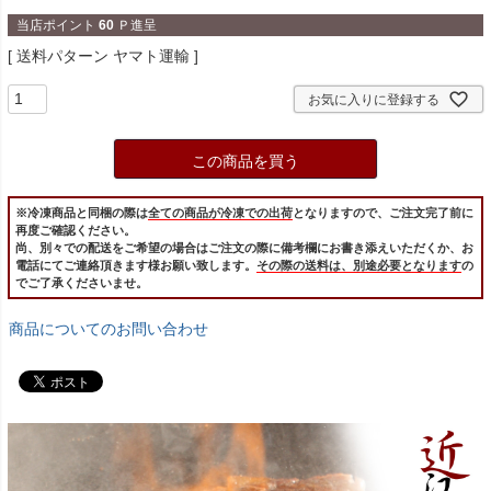
当店ポイント
60
Ｐ進呈
送料パターン
ヤマト運輸
お気に入りに登録する
この商品を買う
※冷凍商品と同梱の際は
全ての商品が冷凍での出荷
となりますので、ご注文完了前に
再度ご確認ください。
尚、別々での配送をご希望の場合はご注文の際に備考欄にお書き添えいただくか、お
電話にてご連絡頂きます様お願い致します。
その際の送料は、別途必要となります
の
でご了承くださいませ。
商品についてのお問い合わせ