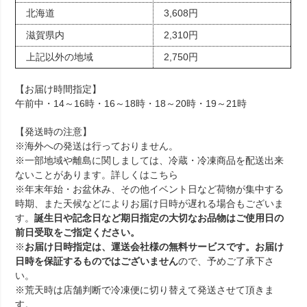
北海道
3,608円
滋賀県内
2,310円
上記以外の地域
2,750円
【お届け時間指定】
午前中・14～16時・16～18時・18～20時・19～21時
【発送時の注意】
※海外への発送は行っておりません。
※一部地域や離島に関しましては、冷蔵・冷凍商品を配送出来
ないことがあります。詳しくは
こちら
※年末年始・お盆休み、その他イベント日など荷物が集中する
時期、また天候などによりお届け日時が遅れる場合もございま
す。
誕生日や記念日など期日指定の大切なお品物はご使用日の
前日受取をご指定ください。
※
お届け日時指定は、運送会社様の無料サービスです。お届け
日時を保証するものではございません
ので、予めご了承下さ
い。
※荒天時は店舗判断で冷凍便に切り替えて発送させて頂きま
す。