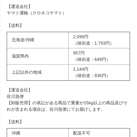
【運送会社】
ヤマト運輸（クロネコヤマト）
【送料】
2,090円
北海道/沖縄
（味街道：1,793円）
957円
滋賀県内
（味街道：649円）
1,144円
上記以外の地域
（味街道：836円）
【運送会社】
佐川急便
【卸販売用】の表記がある商品で重量が15kg以上の商品及びそ
れが含まれる場合は、佐川急便にてお届けします。
【送料】
沖縄
配送不可