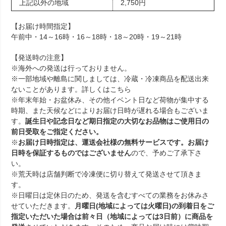
上記以外の地域
2,750円
【お届け時間指定】
午前中・14～16時・16～18時・18～20時・19～21時
【発送時の注意】
※海外への発送は行っておりません。
※一部地域や離島に関しましては、冷蔵・冷凍商品を配送出来
ないことがあります。詳しくは
こちら
※年末年始・お盆休み、その他イベント日など荷物が集中する
時期、また天候などによりお届け日時が遅れる場合もございま
す。
誕生日や記念日など期日指定の大切なお品物はご使用日の
前日受取をご指定ください。
※
お届け日時指定は、運送会社様の無料サービスです。お届け
日時を保証するものではございません
ので、予めご了承下さ
い。
※荒天時は店舗判断で冷凍便に切り替えて発送させて頂きま
す。
※日曜日は定休日のため、発送を含むすべての業務をお休みさ
せていただきます。
月曜日(地域によっては火曜日)の到着日をご
指定いただいた場合は前々日（地域によっては3日前）に商品を