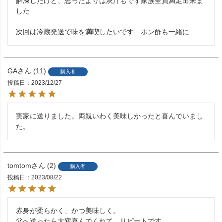
解凍したけど、思ったよりは灰汁もでず家族全員満足出来ま
した

次回は冷蔵発送で味を満喫したいです　ポン酢も一緒に
GA
11
購入者
投稿日
2023/12/27
実家に送りました。両親いわく美味しかったと喜んでいまし
た。
tomtom
2
購入者
投稿日
2023/08/22
赤身が柔らかく、かつ美味しく。

父へ送ったら大変喜んでくれて、リピートです。
