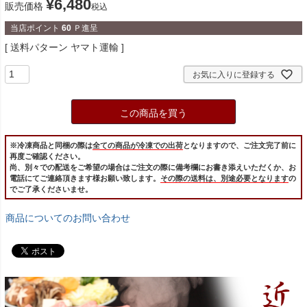
¥
6,480
販売価格
税込
当店ポイント
60
Ｐ進呈
送料パターン
ヤマト運輸
お気に入りに登録する
この商品を買う
※冷凍商品と同梱の際は
全ての商品が冷凍での出荷
となりますので、ご注文完了前に
再度ご確認ください。
尚、別々での配送をご希望の場合はご注文の際に備考欄にお書き添えいただくか、お
電話にてご連絡頂きます様お願い致します。
その際の送料は、別途必要となります
の
でご了承くださいませ。
商品についてのお問い合わせ