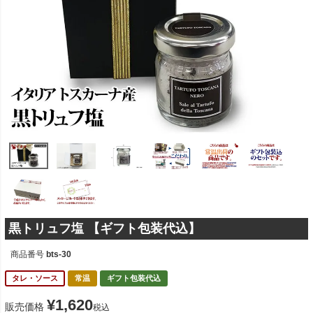
黒トリュフ塩 【ギフト包装代込】
商品番号
bts-30
タレ・ソース
常温
ギフト包装代込
¥
1,620
販売価格
税込