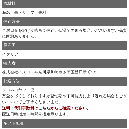
原材料
海塩、黒トリュフ、香料
保存方法
直射日光を避け冷暗所で保存。低温で固まる場合がございますが品質
に問題ありません。
原産国
イタリア
輸入者
株式会社イスコ 神奈川県川崎市多摩区登戸新町439
配送方法
クロネコヤマト便
万全を尽くしておりますが繁忙期や不可抗力により遅れる場合もござ
いますのでご了承くださいませ。
送料・代引手数料は
こちら
からご確認ください。
配送日時指定・時間帯指定承ります。
ギフト包装