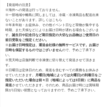
【発送時の注意】
※海外への発送は行っておりません。
※一部地域や離島に関しましては、冷蔵・冷凍商品を配送出来
ないことがあります。詳しくは
こちら
※年末年始・お盆休み、その他イベント日など荷物が集中する
時期、また天候などによりお届け日時が遅れる場合もございま
す。
誕生日や記念日など期日指定の大切なお品物はご使用日の
前日受取をご指定ください。
※
お届け日時指定は、運送会社様の無料サービスです。お届け
日時を保証するものではございません
ので、予めご了承下さ
い。
※荒天時は店舗判断で冷凍便に切り替えて発送させて頂きま
す。
※日曜日は定休日のため、発送を含むすべての業務をお休みさ
せていただきます。
月曜日(地域によっては火曜日)の到着日をご
指定いただいた場合は前々日（地域によっては3日前）に商品を
発送
させていただきます。そのため、商品お届け時には賞味期
限が1日短い状態となっておりますので、予めご了承下さい。