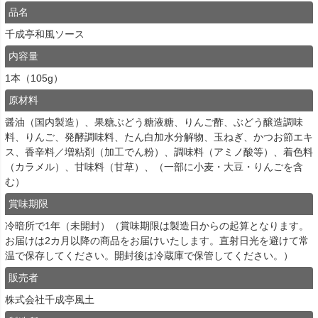
品名
千成亭和風ソース
内容量
1本（105g）
原材料
醤油（国内製造）、果糖ぶどう糖液糖、りんご酢、ぶどう醸造調味
料、りんご、発酵調味料、たん白加水分解物、玉ねぎ、かつお節エキ
ス、香辛料／増粘剤（加工でん粉）、調味料（アミノ酸等）、着色料
（カラメル）、甘味料（甘草）、（一部に小麦・大豆・りんごを含
む）
賞味期限
冷暗所で1年（未開封）（賞味期限は製造日からの起算となります。
お届けは2カ月以降の商品をお届けいたします。直射日光を避けて常
温で保存してください。開封後は冷蔵庫で保管してください。）
販売者
株式会社千成亭風土