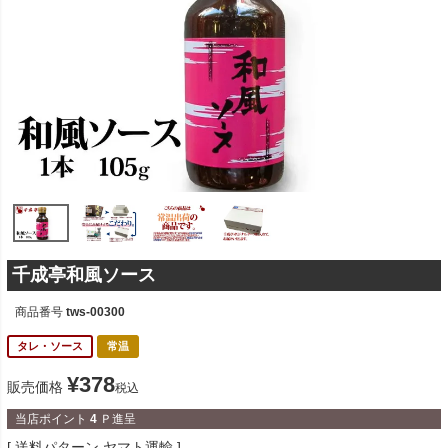
千成亭和風ソース
商品番号
tws-00300
タレ・ソース
常温
¥
378
販売価格
税込
当店ポイント
4
Ｐ進呈
送料パターン
ヤマト運輸