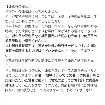
【発送時の注意】
※海外への発送は行っておりません。
※一部地域や離島に関しましては、冷蔵・冷凍商品を配送出来
ないことがあります。詳しくは
こちら
※年末年始・お盆休み、その他イベント日など荷物が集中する
時期、また天候などによりお届け日時が遅れる場合もございま
す。
誕生日や記念日など期日指定の大切なお品物はご使用日の
前日受取をご指定ください。
※
お届け日時指定は、運送会社様の無料サービスです。お届け
日時を保証するものではございません
ので、予めご了承下さ
い。
※荒天時は店舗判断で冷凍便に切り替えて発送させて頂きま
す。
※日曜日は定休日のため、発送を含むすべての業務をお休みさ
せていただきます。
月曜日(地域によっては火曜日)の到着日をご
指定いただいた場合は前々日（地域によっては3日前）に商品を
発送
させていただきます。そのため、商品お届け時には賞味期
限が1日短い状態となっておりますので、予めご了承下さい。