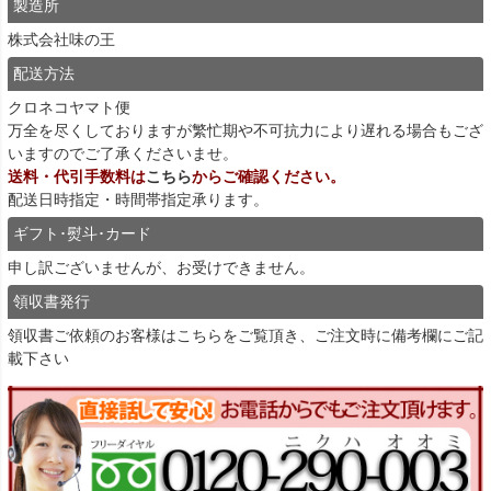
製造所
株式会社味の王
配送方法
クロネコヤマト便
万全を尽くしておりますが繁忙期や不可抗力により遅れる場合もござ
いますのでご了承くださいませ。
送料・代引手数料は
こちら
からご確認ください。
配送日時指定・時間帯指定承ります。
ギフト･熨斗･カード
申し訳ございませんが、お受けできません。
領収書発行
領収書ご依頼のお客様は
こちら
をご覧頂き、ご注文時に備考欄にご記
載下さい