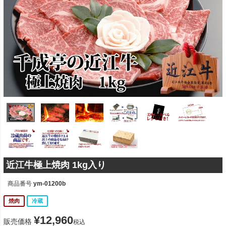
近江牛極上焼肉 1kg入り
商品番号
ym-01200b
焼肉
冷蔵
¥
12,960
販売価格
税込