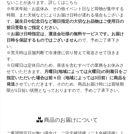
ないことがあります。詳しくは
こちら
※年末年始・お盆休み、その他イベント日など荷物が集中する
時期、また天候などによりお届け日時が遅れる場合もございま
す。
誕生日や記念日など期日指定の大切なお品物はご使用日の
前日受取をご指定ください。
※
お届け日時指定は、運送会社様の無料サービスです。お届け
日時を保証するものではございません
ので、予めご了承下さ
い。
※荒天時は店舗判断で冷凍便に切り替えて発送させて頂きま
す。
※日曜日は定休日のため、発送を含むすべての業務をお休みさ
せていただきます。
月曜日(地域によっては火曜日)の到着日をご
指定いただいた場合は前々日（地域によっては3日前）に商品を
発送
させていただきます。そのため、商品お届け時には賞味期
限が1日短い状態となっておりますので、予めご了承下さい。
商品のお届けについて
ご希望指定日が無い場合は、ご注文確認後（ご入金確認後）よ