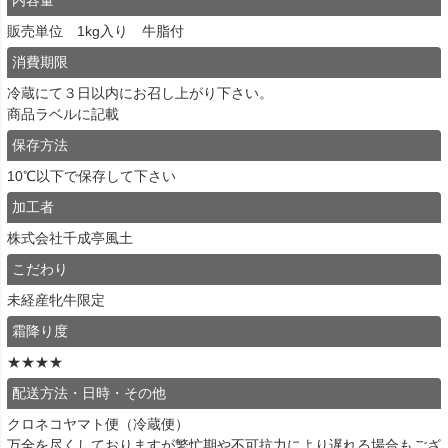
販売単位 1kg入り 牛脂付
消費期限
冷蔵にて３日以内にお召し上がり下さい。
商品ラベルに記載
保存方法
10℃以下で保存して下さい
加工者
株式会社千成亭風土
こだわり
未経産牝牛限定
霜降り度
★★★★
配送方法・日時・その他
クロネコヤマト便（冷蔵便）
万全を尽くしておりますが繁忙期や不可抗力により遅れる場合もござ