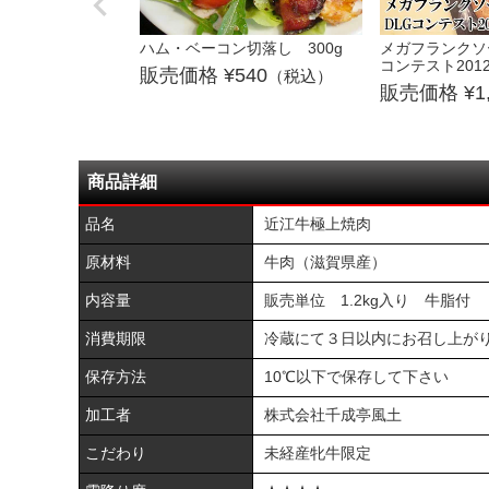
ハム・ベーコン切落し 300g
メガフランクソ
コンテスト201
540
（税込）
1
商品詳細
品名
近江牛極上焼肉
原材料
牛肉（滋賀県産）
内容量
販売単位 1.2kg入り 牛脂付
消費期限
冷蔵にて３日以内にお召し上がり
保存方法
10℃以下で保存して下さい
加工者
株式会社千成亭風土
こだわり
未経産牝牛限定