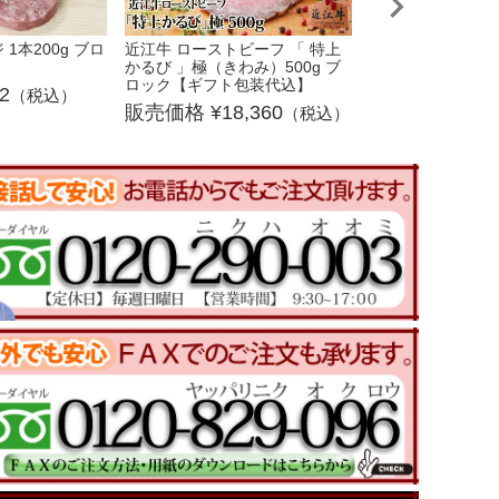
1本200g ブロ
近江牛 ローストビーフ 「 特上
【冷凍同梱不可】
かるび 」極（きわみ）500g ブ
21
ロック【ギフト包装代込】
2
（税込）
18,360
（税込）