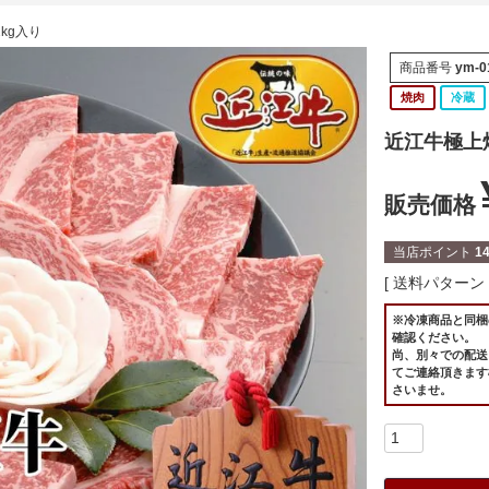
2kg入り
商品番号
ym-0
焼肉
冷蔵
近江牛極上焼
販売価格
当店ポイント
1
送料パターン
※冷凍商品と同梱
確認ください。
尚、別々での配送
てご連絡頂きます
さいませ。