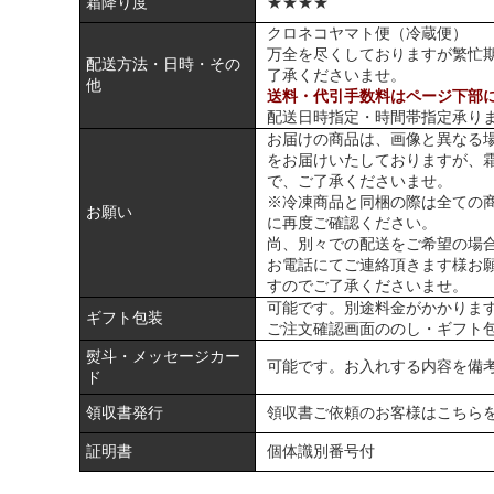
霜降り度
★★★★
クロネコヤマト便（冷蔵便）
万全を尽くしておりますが繁忙
配送方法・日時・その
了承くださいませ。
他
送料・代引手数料はページ下部
配送日時指定・時間帯指定承り
お届けの商品は、画像と異なる
をお届けいたしておりますが、
で、ご了承くださいませ。
※冷凍商品と同梱の際は全ての
お願い
に再度ご確認ください。
尚、別々での配送をご希望の場
お電話にてご連絡頂きます様お
すのでご了承くださいませ。
可能です。別途料金がかかりま
ギフト包装
ご注文確認画面ののし・ギフト
熨斗・メッセージカー
可能です。お入れする内容を備
ド
領収書発行
領収書ご依頼のお客様は
こちら
証明書
個体識別番号付