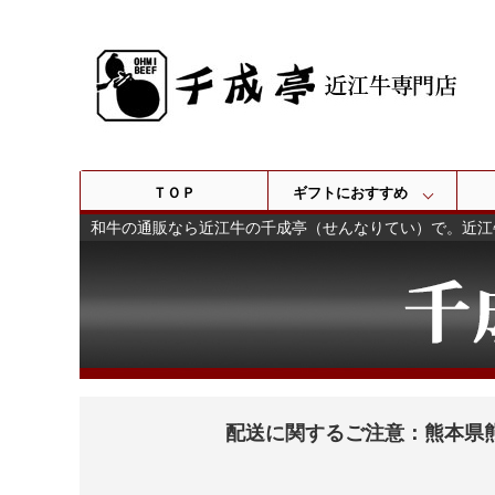
ＴＯＰ
ギフトにおすすめ
和牛の通販なら近江牛の千成亭（せんなりてい）で。近江
配送に関するご注意：熊本県