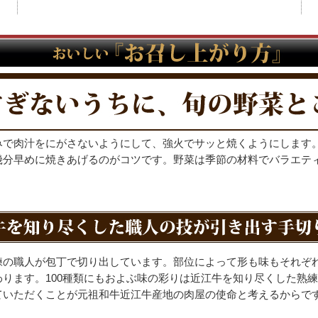
みで肉汁をにがさないようにして、強火でサッと焼くようにします
幾分早めに焼きあげるのがコツです。野菜は季節の材料でバラエテ
練の職人が包丁で切り出しています。部位によって形も味もそれぞ
わります。100種類にもおよぶ味の彩りは近江牛を知り尽くした熟
ていただくことが元祖和牛近江牛産地の肉屋の使命と考えるからで