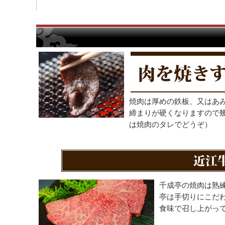
焼肉は厚めの鉄板、又はあ
締まりが硬くなりますので
は焼肉のタレでどうぞ）
千成亭の焼肉は熟
亭は手切りにこだ
食味で召し上がっ