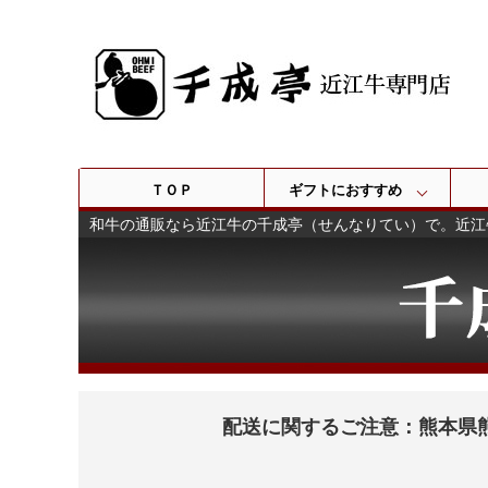
ＴＯＰ
ギフトにおすすめ
和牛の通販なら近江牛の千成亭（せんなりてい）で。近江
配送に関するご注意：熊本県