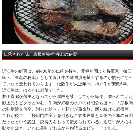
伝承された味、彦根藩発祥”養老の秘薬”
近江牛の飼育は、約400年の伝統を持ち、元禄年間より将軍家・御三
家へ「養老の秘薬」として近江牛の味噌漬を献上するのが慣例になっ
ていたと云われております。松阪牛が大正年間、神戸牛が安政6年。
近江牛は、はるかに老舗でした。
井伊直弼が藩主となってから屠殺を禁止してから毎年、贈られていた
献上品もピタッとやむ。牛肉が好物の水戸の斉昭公も度々、「彦根肉
の味噌漬を何卒、贈らせ給へ」と頼むが藩命故、断り続ける彦根藩。
これが後年、「桜田門の変」を引き起こす水戸藩と直弼の不和の遠因
だったという説は、説得力をもって伝えられている。近江牛が人心を
動かすほど、いかに美味であるかを物語るエピソードである。