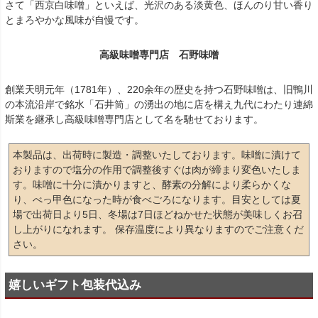
さて「西京白味噌」といえば、光沢のある淡黄色、ほんのり甘い香り
とまろやかな風味が自慢です。
高級味噌専門店 石野味噌
創業天明元年（1781年）、220余年の歴史を持つ石野味噌は、旧鴨川
の本流沿岸で銘水「石井筒」の湧出の地に店を構え九代にわたり連綿
斯業を継承し高級味噌専門店として名を馳せております。
本製品は、出荷時に製造・調整いたしております。味噌に漬けて
おりますので塩分の作用で調整後すぐは肉が締まり変色いたしま
す。味噌に十分に漬かりますと、酵素の分解により柔らかくな
り、べっ甲色になった時が食べごろになります。目安としては夏
場で出荷日より5日、冬場は7日ほどねかせた状態が美味しくお召
し上がりになれます。 保存温度により異なりますのでご注意くだ
さい。
嬉しいギフト包装代込み