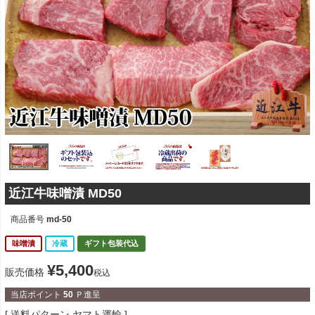
近江牛味噌漬 MD50
商品番号
md-50
味噌漬
冷蔵
ギフト包装代込
¥
5,400
販売価格
税込
当店ポイント
50
Ｐ進呈
送料パターン
ヤマト運輸