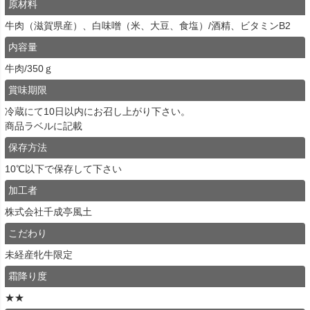
原材料
牛肉（滋賀県産）、白味噌（米、大豆、食塩）/酒精、ビタミンB2
内容量
牛肉/350ｇ
賞味期限
冷蔵にて10日以内にお召し上がり下さい。
商品ラベルに記載
保存方法
10℃以下で保存して下さい
加工者
株式会社千成亭風土
こだわり
未経産牝牛限定
霜降り度
★★