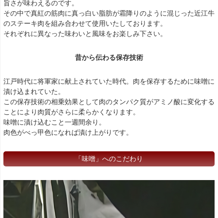
旨さが味わえるのです。
その中で真紅の筋肉に真っ白い脂肪が霜降りのように混じった近江牛
のステーキ肉を組み合わせて使用いたしております。
それぞれに異なった味わいと風味をお楽しみ下さい。
昔から伝わる保存技術
江戸時代に将軍家に献上されていた時代。肉を保存するために味噌に
漬け込まれていた。
この保存技術の相乗効果として肉のタンパク質がアミノ酸に変化する
ことにより肉質がさらに柔らかくなります。
味噌に漬け込むこと一週間余り。
肉色がべっ甲色になれば漬け上がりです。
「味噌」へのこだわり