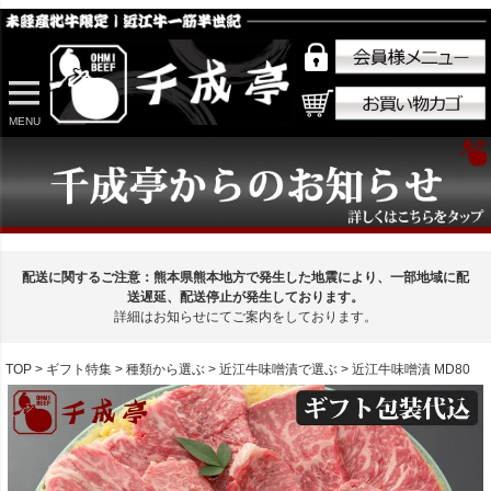
MENU
配送に関するご注意：熊本県熊本地方で発生した地震により、一部地域に配
送遅延、配送停止が発生しております。
詳細はお知らせにてご案内をしております。
TOP
ギフト特集
種類から選ぶ
近江牛味噌漬で選ぶ
近江牛味噌漬 MD80