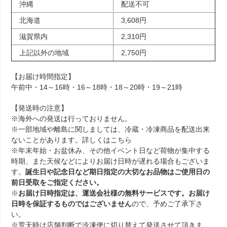
沖縄
配送不可
北海道
3,608円
滋賀県内
2,310円
上記以外の地域
2,750円
【お届け時間指定】
午前中・14～16時・16～18時・18～20時・19～21時
【発送時の注意】
※海外への発送は行っておりません。
※一部地域や離島に関しましては、冷蔵・冷凍商品を配送出来
ないことがあります。詳しくは
こちら
※年末年始・お盆休み、その他イベント日など荷物が集中する
時期、また天候などによりお届け日時が遅れる場合もございま
す。
誕生日や記念日など期日指定の大切なお品物はご使用日の
前日受取をご指定ください。
※
お届け日時指定は、運送会社様の無料サービスです。お届け
日時を保証するものではございません
ので、予めご了承下さ
い。
※荒天時は店舗判断で冷凍便に切り替えて発送させて頂きま