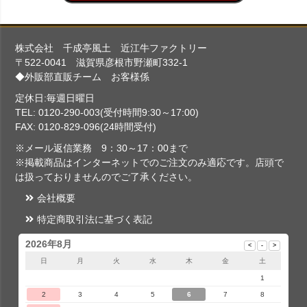
株式会社 千成亭風土 近江牛ファクトリー
〒522-0041 滋賀県彦根市野瀬町332-1
◆外販部直販チーム お客様係
定休日:毎週日曜日
TEL: 0120-290-003(受付時間9:30～17:00)
FAX: 0120-829-096(24時間受付)
※メール返信業務 9：30～17：00まで
※掲載商品はインターネットでのご注文のみ適応です。店頭で
は扱っておりませんのでご了承ください。
会社概要
特定商取引法に基づく表記
2026年8月
日
月
火
水
木
金
土
1
2
3
4
5
6
7
8