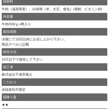
原材料
牛肉（滋賀県産）、白味噌（米、大豆、食塩）/酒精、ビタミンB2
内容量
牛肉/550ｇ×樽入り
賞味期限
冷蔵にて10日以内にお召し上がり下さい。
商品ラベルに記載
保存方法
10℃以下で保存して下さい
加工者
株式会社千成亭風土
こだわり
未経産牝牛限定
霜降り度
★★