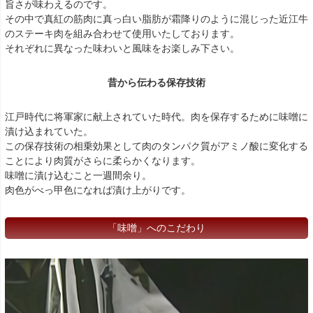
旨さが味わえるのです。
その中で真紅の筋肉に真っ白い脂肪が霜降りのように混じった近江牛
のステーキ肉を組み合わせて使用いたしております。
それぞれに異なった味わいと風味をお楽しみ下さい。
昔から伝わる保存技術
江戸時代に将軍家に献上されていた時代。肉を保存するために味噌に
漬け込まれていた。
この保存技術の相乗効果として肉のタンパク質がアミノ酸に変化する
ことにより肉質がさらに柔らかくなります。
味噌に漬け込むこと一週間余り。
肉色がべっ甲色になれば漬け上がりです。
「味噌」へのこだわり