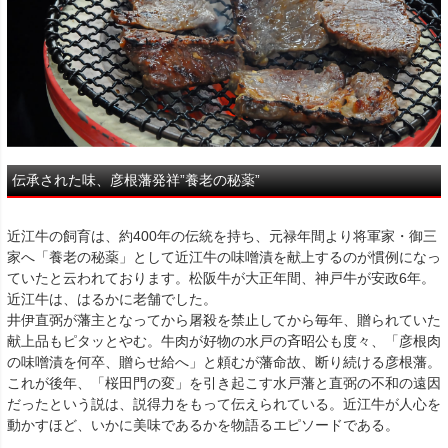
伝承された味、彦根藩発祥”養老の秘薬”
近江牛の飼育は、約400年の伝統を持ち、元禄年間より将軍家・御三
家へ「養老の秘薬」として近江牛の味噌漬を献上するのが慣例になっ
ていたと云われております。松阪牛が大正年間、神戸牛が安政6年。
近江牛は、はるかに老舗でした。
井伊直弼が藩主となってから屠殺を禁止してから毎年、贈られていた
献上品もピタッとやむ。牛肉が好物の水戸の斉昭公も度々、「彦根肉
の味噌漬を何卒、贈らせ給へ」と頼むが藩命故、断り続ける彦根藩。
これが後年、「桜田門の変」を引き起こす水戸藩と直弼の不和の遠因
だったという説は、説得力をもって伝えられている。近江牛が人心を
動かすほど、いかに美味であるかを物語るエピソードである。