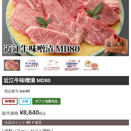
近江牛味噌漬 MD80
商品番号
md-80
味噌漬
冷蔵
ギフト包装代込
¥
8,640
販売価格
税込
当店ポイント
80
Ｐ進呈
送料パターン
ヤマト運輸