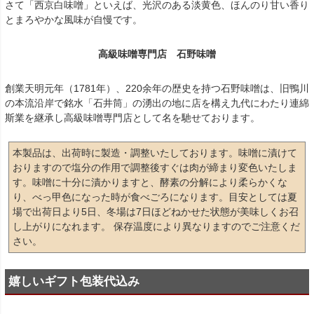
さて「西京白味噌」といえば、光沢のある淡黄色、ほんのり甘い香り
とまろやかな風味が自慢です。
高級味噌専門店 石野味噌
創業天明元年（1781年）、220余年の歴史を持つ石野味噌は、旧鴨川
の本流沿岸で銘水「石井筒」の湧出の地に店を構え九代にわたり連綿
斯業を継承し高級味噌専門店として名を馳せております。
本製品は、出荷時に製造・調整いたしております。味噌に漬けて
おりますので塩分の作用で調整後すぐは肉が締まり変色いたしま
す。味噌に十分に漬かりますと、酵素の分解により柔らかくな
り、べっ甲色になった時が食べごろになります。目安としては夏
場で出荷日より5日、冬場は7日ほどねかせた状態が美味しくお召
し上がりになれます。 保存温度により異なりますのでご注意くだ
さい。
嬉しいギフト包装代込み