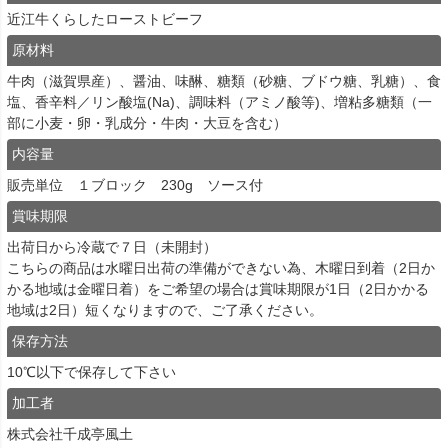
近江牛くらしたローストビーフ
原材料
牛肉（滋賀県産）、醤油、味醂、糖類（砂糖、ブドウ糖、乳糖）、食
塩、香辛料／リン酸塩(Na)、調味料（アミノ酸等)、増粘多糖類（一
部に小麦・卵・乳成分・牛肉・大豆を含む）
内容量
販売単位 １ブロック 230g ソース付
賞味期限
出荷日から冷蔵で７日（未開封）
こちらの商品は水曜日出荷の準備ができない為、木曜日到着（2日か
かる地域は金曜日着）をご希望の場合は賞味期限が1日（2日かかる
地域は2日）短くなりますので、ご了承ください。
保存方法
10℃以下で保存して下さい
加工者
株式会社千成亭風土