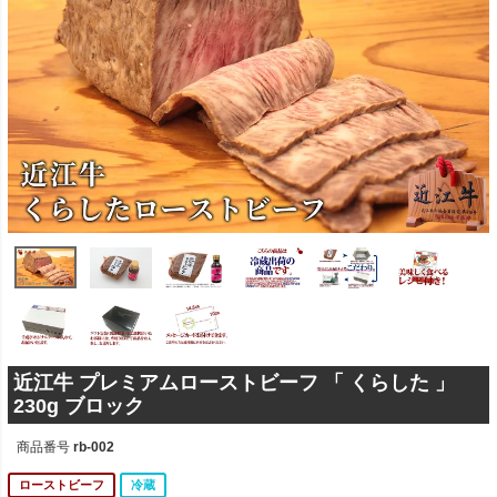
近江牛 プレミアムローストビーフ 「 くらした 」
230g ブロック
商品番号
rb-002
ローストビーフ
冷蔵