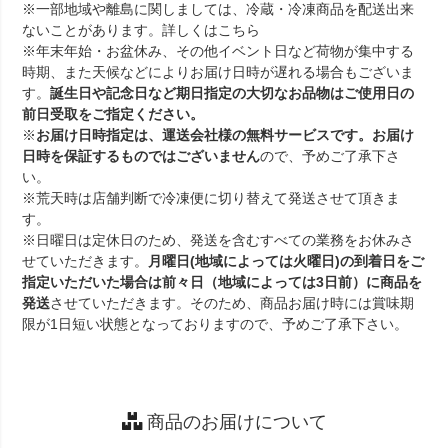
※一部地域や離島に関しましては、冷蔵・冷凍商品を配送出来
ないことがあります。詳しくは
こちら
※年末年始・お盆休み、その他イベント日など荷物が集中する
時期、また天候などによりお届け日時が遅れる場合もございま
す。
誕生日や記念日など期日指定の大切なお品物はご使用日の
前日受取をご指定ください。
※
お届け日時指定は、運送会社様の無料サービスです。お届け
日時を保証するものではございません
ので、予めご了承下さ
い。
※荒天時は店舗判断で冷凍便に切り替えて発送させて頂きま
す。
※日曜日は定休日のため、発送を含むすべての業務をお休みさ
せていただきます。
月曜日(地域によっては火曜日)の到着日をご
指定いただいた場合は前々日（地域によっては3日前）に商品を
発送
させていただきます。そのため、商品お届け時には賞味期
限が1日短い状態となっておりますので、予めご了承下さい。
商品のお届けについて