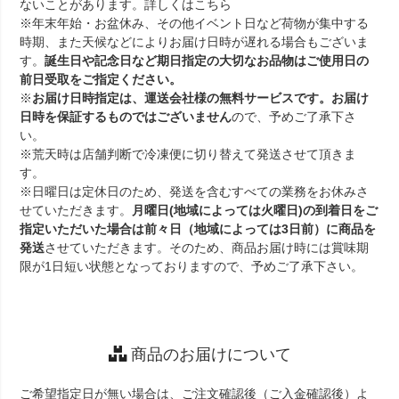
ないことがあります。詳しくは
こちら
※年末年始・お盆休み、その他イベント日など荷物が集中する
時期、また天候などによりお届け日時が遅れる場合もございま
す。
誕生日や記念日など期日指定の大切なお品物はご使用日の
前日受取をご指定ください。
※
お届け日時指定は、運送会社様の無料サービスです。お届け
日時を保証するものではございません
ので、予めご了承下さ
い。
※荒天時は店舗判断で冷凍便に切り替えて発送させて頂きま
す。
※日曜日は定休日のため、発送を含むすべての業務をお休みさ
せていただきます。
月曜日(地域によっては火曜日)の到着日をご
指定いただいた場合は前々日（地域によっては3日前）に商品を
発送
させていただきます。そのため、商品お届け時には賞味期
限が1日短い状態となっておりますので、予めご了承下さい。
商品のお届けについて
ご希望指定日が無い場合は、ご注文確認後（ご入金確認後）よ