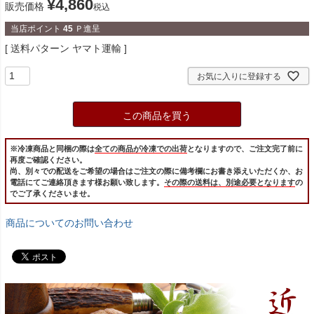
¥
4,860
販売価格
税込
当店ポイント
45
Ｐ進呈
送料パターン
ヤマト運輸
お気に入りに登録する
この商品を買う
※冷凍商品と同梱の際は
全ての商品が冷凍での出荷
となりますので、ご注文完了前に
再度ご確認ください。
尚、別々での配送をご希望の場合はご注文の際に備考欄にお書き添えいただくか、お
電話にてご連絡頂きます様お願い致します。
その際の送料は、別途必要となります
の
でご了承くださいませ。
商品についてのお問い合わせ