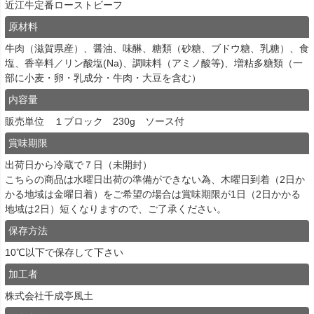
近江牛定番ローストビーフ
原材料
牛肉（滋賀県産）、醤油、味醂、糖類（砂糖、ブドウ糖、乳糖）、食
塩、香辛料／リン酸塩(Na)、調味料（アミノ酸等)、増粘多糖類（一
部に小麦・卵・乳成分・牛肉・大豆を含む）
内容量
販売単位 １ブロック 230g ソース付
賞味期限
出荷日から冷蔵で７日（未開封）
こちらの商品は水曜日出荷の準備ができない為、木曜日到着（2日か
かる地域は金曜日着）をご希望の場合は賞味期限が1日（2日かかる
地域は2日）短くなりますので、ご了承ください。
保存方法
10℃以下で保存して下さい
加工者
株式会社千成亭風土