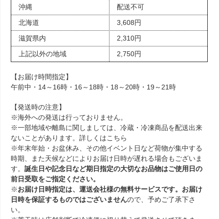
沖縄
配送不可
北海道
3,608円
滋賀県内
2,310円
上記以外の地域
2,750円
【お届け時間指定】
午前中・14～16時・16～18時・18～20時・19～21時
【発送時の注意】
※海外への発送は行っておりません。
※一部地域や離島に関しましては、冷蔵・冷凍商品を配送出来
ないことがあります。詳しくは
こちら
※年末年始・お盆休み、その他イベント日など荷物が集中する
時期、また天候などによりお届け日時が遅れる場合もございま
す。
誕生日や記念日など期日指定の大切なお品物はご使用日の
前日受取をご指定ください。
※
お届け日時指定は、運送会社様の無料サービスです。お届け
日時を保証するものではございません
ので、予めご了承下さ
い。