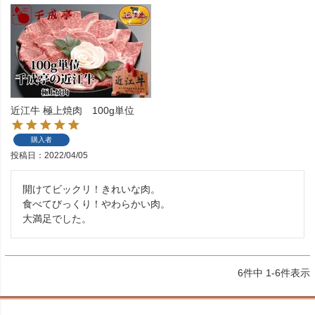
近江牛 極上焼肉 100g単位
購入者
投稿日
2022/04/05
開けてビックリ！きれいな肉。

食べてびっくり！やわらかい肉。

大満足でした。
6
件中
1
-
6
件表示