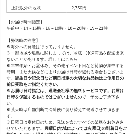
上記以外の地域
2,750円
【お届け時間指定】
午前中・14～16時・16～18時・18～20時・19～21時
【発送時の注意】
※海外への発送は行っておりません。
※一部地域や離島に関しましては、冷蔵・冷凍商品を配送出来
ないことがあります。詳しくは
こちら
※年末年始・お盆休み、その他イベント日など荷物が集中する
時期、また天候などによりお届け日時が遅れる場合もございま
す。
誕生日や記念日など期日指定の大切なお品物はご使用日の
前日受取をご指定ください。
※
お届け日時指定は、運送会社様の無料サービスです。お届け
日時を保証するものではございません
ので、予めご了承下さ
い。
※荒天時は店舗判断で冷凍便に切り替えて発送させて頂きま
す。
※日曜日は定休日のため、発送を含むすべての業務をお休みさ
せていただきます。
月曜日(地域によっては火曜日)の到着日をご