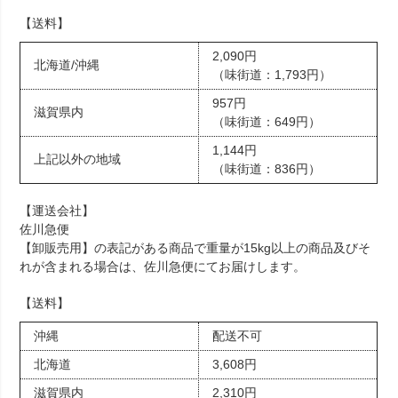
【送料】
2,090円
北海道/沖縄
（味街道：1,793円）
957円
滋賀県内
（味街道：649円）
1,144円
上記以外の地域
（味街道：836円）
【運送会社】
佐川急便
【卸販売用】の表記がある商品で重量が15kg以上の商品及びそ
れが含まれる場合は、佐川急便にてお届けします。
【送料】
沖縄
配送不可
北海道
3,608円
滋賀県内
2,310円