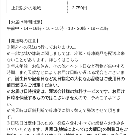
上記以外の地域
2,750円
【お届け時間指定】
午前中・14～16時・16～18時・18～20時・19～21時
【発送時の注意】
※海外への発送は行っておりません。
※一部地域や離島に関しましては、冷蔵・冷凍商品を配送出来
ないことがあります。詳しくは
こちら
※年末年始・お盆休み、その他イベント日など荷物が集中する
時期、また天候などによりお届け日時が遅れる場合もございま
す。
誕生日や記念日など期日指定の大切なお品物はご使用日の
前日受取をご指定ください。
※
お届け日時指定は、運送会社様の無料サービスです。お届け
日時を保証するものではございません
ので、予めご了承下さ
い。
※荒天時は店舗判断で冷凍便に切り替えて発送させて頂きま
す。
※日曜日は定休日のため、発送を含むすべての業務をお休みさ
せていただきます。
月曜日(地域によっては火曜日)の到着日をご