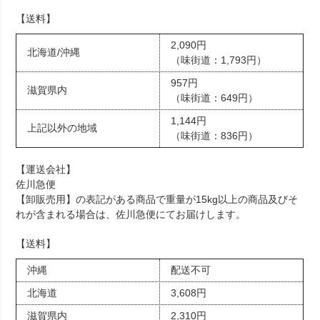
【送料】
2,090円
北海道/沖縄
（味街道：1,793円）
957円
滋賀県内
（味街道：649円）
1,144円
上記以外の地域
（味街道：836円）
【運送会社】
佐川急便
【卸販売用】の表記がある商品で重量が15kg以上の商品及びそ
れが含まれる場合は、佐川急便にてお届けします。
【送料】
沖縄
配送不可
北海道
3,608円
滋賀県内
2,310円