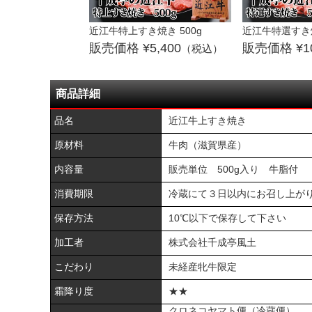
近江牛特上すき焼き 500g
近江牛特選すき焼
5,400
1
（税込）
商品詳細
品名
近江牛上すき焼き
原材料
牛肉（滋賀県産）
内容量
販売単位 500g入り 牛脂付
消費期限
冷蔵にて３日以内にお召し上がり
保存方法
10℃以下で保存して下さい
加工者
株式会社千成亭風土
こだわり
未経産牝牛限定
霜降り度
★★
クロネコヤマト便（冷蔵便）