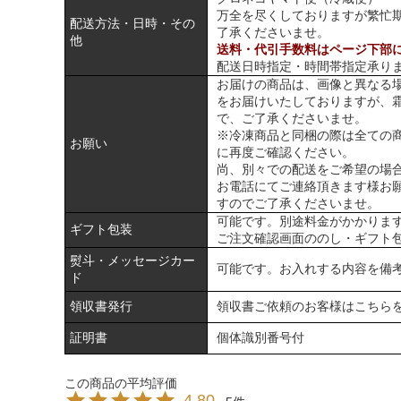
万全を尽くしておりますが繁忙
配送方法・日時・その
了承くださいませ。
他
送料・代引手数料はページ下部
配送日時指定・時間帯指定承り
お届けの商品は、画像と異なる
をお届けいたしておりますが、
で、ご了承くださいませ。
※冷凍商品と同梱の際は全ての
お願い
に再度ご確認ください。
尚、別々での配送をご希望の場
お電話にてご連絡頂きます様お
すのでご了承くださいませ。
可能です。別途料金がかかりま
ギフト包装
ご注文確認画面ののし・ギフト
熨斗・メッセージカー
可能です。お入れする内容を備
ド
領収書発行
領収書ご依頼のお客様は
こちら
証明書
個体識別番号付
4.80