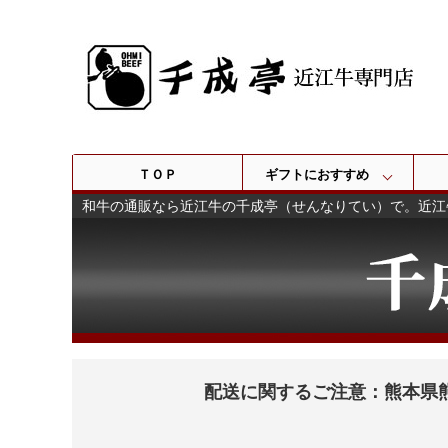
ＴＯＰ
ギフトにおすすめ
和牛の通販なら近江牛の千成亭（せんなりてい）で。近江
配送に関するご注意：熊本県