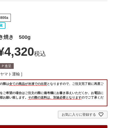
0800a
蔵
焼き 500g
¥
4,320
税込
0
Ｐ進呈
ヤマト運輸
の際は
全ての商品が冷凍での出荷
となりますので、ご注文完了前に再度ご
をご希望の場合はご注文の際に備考欄にお書き添えいただくか、お電話に
様お願い致します。
その際の送料は、別途必要となります
のでご了承くだ
お気に入りに登録する