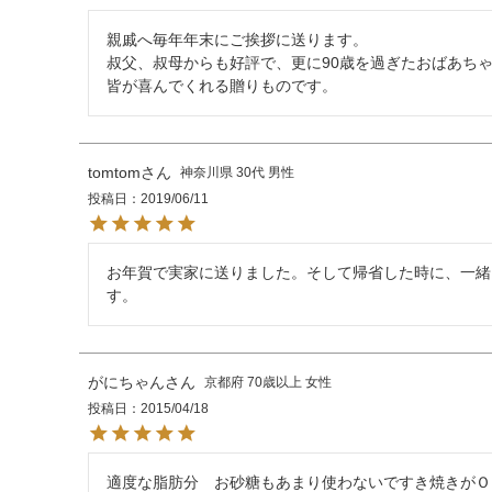
親戚へ毎年年末にご挨拶に送ります。

叔父、叔母からも好評で、更に90歳を過ぎたおばあち
皆が喜んでくれる贈りものです。
tomtom
神奈川県
30代
男性
投稿日
2019/06/11
お年賀で実家に送りました。そして帰省した時に、一緒
す。
がにちゃん
京都府
70歳以上
女性
投稿日
2015/04/18
適度な脂肪分　お砂糖もあまり使わないですき焼きがＯ