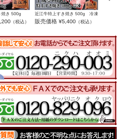
き 500g
近江牛特上すき焼き 500g 冷凍
近江牛極上すき焼き 
,200
5,400
6,4
（税込）
（税込）