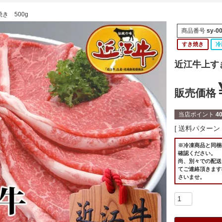
き 500g
商品番号
sy-0
すき焼き
冷
近江牛上すき
販売価格
当店ポイント
4
送料パターン
※冷凍商品と同梱
確認ください。
尚、別々での配送
てご連絡頂きます
さいませ。