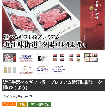
近江牛選べるギフト券 プレミアム近江味街道「夕
陽(ゆうよう)」
商品番号
gift-yuyou20
ギフト券
常温
ギフト包装代込