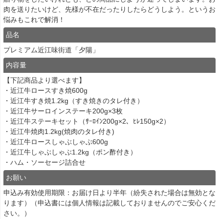
肉を送りたいけど、先様が不在だったりしたらどうしよう。というお
悩みもこれで解消！
品名
プレミアム近江味街道「夕陽」
内容量
【下記商品より選べます】
・近江牛ロースすき焼600g
・近江牛すき焼1.2kg（すき焼きのタレ付き）
・近江牛サーロインステーキ200g×3枚
・近江牛ステーキセット（ｻｰﾛｲﾝ200g×2、ﾋﾚ150g×2）
・近江牛焼肉1.2kg(焼肉のタレ付き)
・近江牛ロースしゃぶしゃぶ600g
・近江牛しゃぶしゃぶ1.2kg（ポン酢付き）
・ハム・ソーセージ詰合せ
お願い
申込み有効使用期限：お届け日より半年（紛失された場合は無効とな
ります）（申込書には個人情報は記載しておりませんのでご安心くだ
さい。）