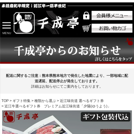
MENU
配送に関するご注意：熊本県熊本地方で発生した地震により、一部地域に配
送遅延、配送停止が発生しております。
詳細はお知らせにてご案内をしております。
TOP
ギフト特集
種類から選ぶ
近江味街道 選べるギフト券
近江牛選べるギフト券 プレミアム近江味街道「夕陽(ゆうよう)」