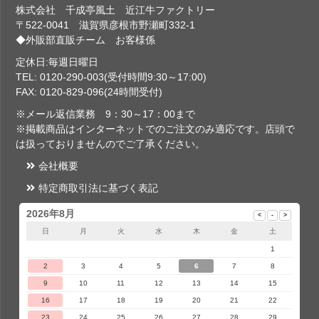
株式会社 千成亭風土 近江牛ファクトリー
〒522-0041 滋賀県彦根市野瀬町332-1
◆外販部直販チーム お客様係
定休日:毎週日曜日
TEL: 0120-290-003(受付時間9:30～17:00)
FAX: 0120-829-096(24時間受付)
※メール返信業務 9：30～17：00まで
※掲載商品はインターネットでのご注文のみ適応です。店頭で
は扱っておりませんのでご了承ください。
会社概要
特定商取引法に基づく表記
2026年8月
日
月
火
水
木
金
土
1
2
3
4
5
6
7
8
9
10
11
12
13
14
15
16
17
18
19
20
21
22
23
24
25
26
27
28
29