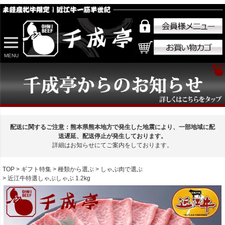
MENU
配送に関するご注意：熊本県熊本地方で発生した地震により、一部地域に配
送遅延、配送停止が発生しております。
詳細はお知らせにてご案内をしております。
TOP
ギフト特集
種類から選ぶ
しゃぶ肉で選ぶ
近江牛特選しゃぶしゃぶ 1.2kg