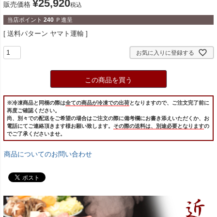
¥
25,920
販売価格
税込
当店ポイント
240
Ｐ進呈
送料パターン
ヤマト運輸
お気に入りに登録する
この商品を買う
※冷凍商品と同梱の際は
全ての商品が冷凍での出荷
となりますので、ご注文完了前に
再度ご確認ください。
尚、別々での配送をご希望の場合はご注文の際に備考欄にお書き添えいただくか、お
電話にてご連絡頂きます様お願い致します。
その際の送料は、別途必要となります
の
でご了承くださいませ。
商品についてのお問い合わせ