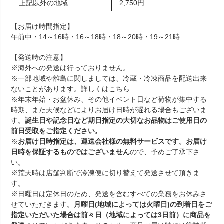
上記以外の地域
2,750円
【お届け時間指定】
午前中・14～16時・16～18時・18～20時・19～21時
【発送時の注意】
※海外への発送は行っておりません。
※一部地域や離島に関しましては、冷蔵・冷凍商品を配送出来
ないことがあります。詳しくは
こちら
※年末年始・お盆休み、その他イベント日など荷物が集中する
時期、また天候などによりお届け日時が遅れる場合もございま
す。
誕生日や記念日など期日指定の大切なお品物はご使用日の
前日受取をご指定ください。
※
お届け日時指定は、運送会社様の無料サービスです。お届け
日時を保証するものではございません
ので、予めご了承下さ
い。
※荒天時は店舗判断で冷凍便に切り替えて発送させて頂きま
す。
※日曜日は定休日のため、発送を含むすべての業務をお休みさ
せていただきます。
月曜日(地域によっては火曜日)の到着日をご
指定いただいた場合は前々日（地域によっては3日前）に商品を