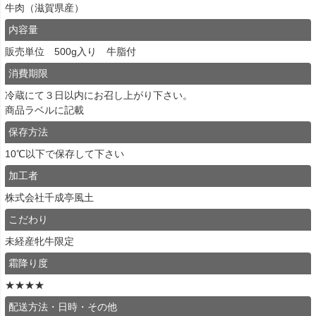
牛肉（滋賀県産）
内容量
販売単位 500g入り 牛脂付
消費期限
冷蔵にて３日以内にお召し上がり下さい。
商品ラベルに記載
保存方法
10℃以下で保存して下さい
加工者
株式会社千成亭風土
こだわり
未経産牝牛限定
霜降り度
★★★★
配送方法・日時・その他