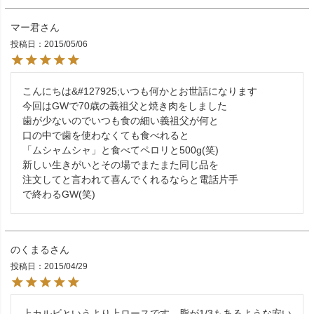
マー君
投稿日
2015/05/06
こんにちは&#127925;いつも何かとお世話になります

今回はGWで70歳の義祖父と焼き肉をしました

歯が少ないのでいつも食の細い義祖父が何と

口の中で歯を使わなくても食べれると

「ムシャムシャ」と食べてペロリと500g(笑)

新しい生きがいとその場でまたまた同じ品を

注文してと言われて喜んでくれるならと電話片手

で終わるGW(笑)
のくまる
投稿日
2015/04/29
上カルビというより上ロースです。脂が1/3もあるような安い