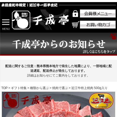
MENU
配送に関するご注意：熊本県熊本地方で発生した地震により、一部地域に配
送遅延、配送停止が発生しております。
詳細はお知らせにてご案内をしております。
TOP
ギフト特集
種類から選ぶ
焼肉で選ぶ
近江牛特上焼肉 500g入り