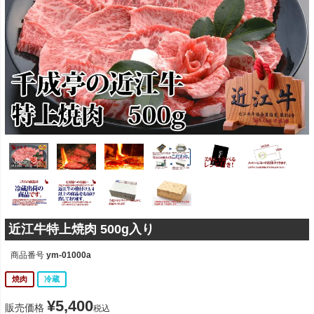
近江牛特上焼肉 500g入り
商品番号
ym-01000a
焼肉
冷蔵
¥
5,400
販売価格
税込