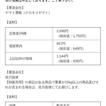
分け包装は中止しております。ご了承下さい。
【運送会社】
ヤマト運輸（クロネコヤマト）
【送料】
2,090円
北海道/沖縄
（味街道：1,793円）
957円
滋賀県内
（味街道：649円）
1,144円
上記以外の地域
（味街道：836円）
【運送会社】
佐川急便
【卸販売用】の表記がある商品で重量が15kg以上の商品及びそ
れが含まれる場合は、佐川急便にてお届けします。
【送料】
沖縄
配送不可