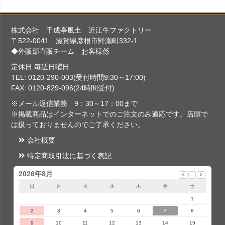
株式会社 千成亭風土 近江牛ファクトリー
〒522-0041 滋賀県彦根市野瀬町332-1
◆外販部直販チーム お客様係
定休日:毎週日曜日
TEL: 0120-290-003(受付時間9:30～17:00)
FAX: 0120-829-096(24時間受付)
※メール返信業務 9：30～17：00まで
※掲載商品はインターネットでのご注文のみ適応です。店頭で
は扱っておりませんのでご了承ください。
会社概要
特定商取引法に基づく表記
2026年8月
日
月
火
水
木
金
土
1
2
3
4
5
6
7
8
9
10
11
12
13
14
15