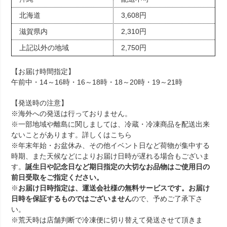
北海道
3,608円
滋賀県内
2,310円
上記以外の地域
2,750円
【お届け時間指定】
午前中・14～16時・16～18時・18～20時・19～21時
【発送時の注意】
※海外への発送は行っておりません。
※一部地域や離島に関しましては、冷蔵・冷凍商品を配送出来
ないことがあります。詳しくは
こちら
※年末年始・お盆休み、その他イベント日など荷物が集中する
時期、また天候などによりお届け日時が遅れる場合もございま
す。
誕生日や記念日など期日指定の大切なお品物はご使用日の
前日受取をご指定ください。
※
お届け日時指定は、運送会社様の無料サービスです。お届け
日時を保証するものではございません
ので、予めご了承下さ
い。
※荒天時は店舗判断で冷凍便に切り替えて発送させて頂きま