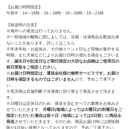
【お届け時間指定】
午前中・14～16時・16～18時・18～20時・19～21時
【発送時の注意】
※海外への発送は行っておりません。
※一部地域や離島に関しましては、冷蔵・冷凍商品を配送出来
ないことがあります。詳しくは
こちら
※年末年始・お盆休み、その他イベント日など荷物が集中する
時期、また天候などによりお届け日時が遅れる場合もございま
す。
誕生日や記念日など期日指定の大切なお品物はご使用日の
前日受取をご指定ください。
※
お届け日時指定は、運送会社様の無料サービスです。お届け
日時を保証するものではございません
ので、予めご了承下さ
い。
※荒天時は店舗判断で冷凍便に切り替えて発送させて頂きま
す。
※日曜日は定休日のため、発送を含むすべての業務をお休みさ
せていただきます。
月曜日(地域によっては火曜日)の到着日をご
指定いただいた場合は前々日（地域によっては3日前）に商品を
発送
させていただきます。そのため、商品お届け時には賞味期
限が1日短い状態となっておりますので、予めご了承下さい。