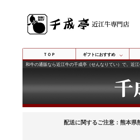
ＴＯＰ
ギフトにおすすめ
和牛の通販なら近江牛の千成亭（せんなりてい）で。近江
配送に関するご注意：熊本県