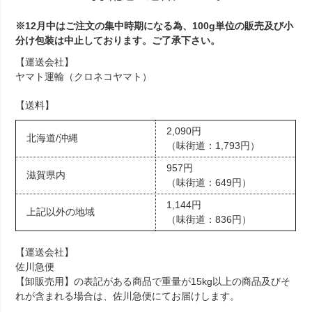
※12月中はご注文の集中時期になる為、100g単位の販売及び小
分け包装は中止しております。ご了承下さい。
【運送会社】
ヤマト運輸（クロネコヤマト）
【送料】
2,090円
北海道/沖縄
（味街道：1,793円）
957円
滋賀県内
（味街道：649円）
1,144円
上記以外の地域
（味街道：836円）
【運送会社】
佐川急便
【卸販売用】の表記がある商品で重量が15kg以上の商品及びそ
れが含まれる場合は、佐川急便にてお届けします。