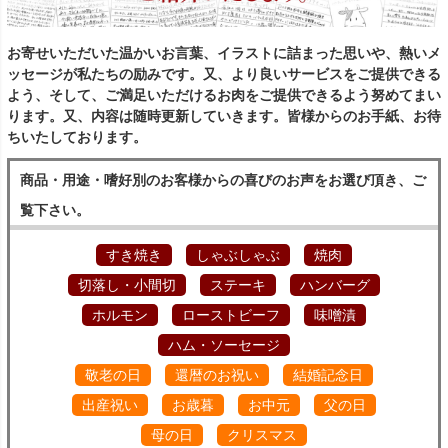
お寄せいただいた温かいお言葉、イラストに詰まった思いや、熱いメ
ッセージが私たちの励みです。又、より良いサービスをご提供できる
よう、そして、ご満足いただけるお肉をご提供できるよう努めてまい
ります。又、内容は随時更新していきます。皆様からのお手紙、お待
ちいたしております。
商品・用途・嗜好別のお客様からの喜びのお声をお選び頂き、ご
覧下さい。
すき焼き
しゃぶしゃぶ
焼肉
切落し・小間切
ステーキ
ハンバーグ
ホルモン
ローストビーフ
味噌漬
ハム・ソーセージ
敬老の日
還暦のお祝い
結婚記念日
出産祝い
お歳暮
お中元
父の日
母の日
クリスマス