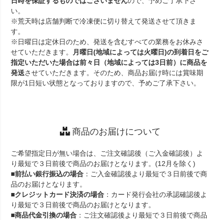
日時を保証するものではございません
ので、予めご了承下さ
い。
※荒天時は店舗判断で冷凍便に切り替えて発送させて頂きま
す。
※日曜日は定休日のため、発送を含むすべての業務をお休みさ
せていただきます。
月曜日(地域によっては火曜日)の到着日をご
指定いただいた場合は前々日（地域によっては3日前）に商品を
発送
させていただきます。そのため、商品お届け時には賞味期
限が1日短い状態となっておりますので、予めご了承下さい。
商品のお届けについて
ご希望指定日が無い場合は、ご注文確認後（ご入金確認後）よ
り最短で３日前後で商品のお届けとなります。(12月を除く)
■
前払い銀行振込の場合
：ご入金確認後より最短で３日前後で商
品のお届けとなります。
■
クレジットカード決済の場合
：カード発行会社の承認確認後よ
り最短で３日前後で商品のお届けとなります。
■
商品代金引換の場合
：ご注文確認後より最短で３日前後で商品